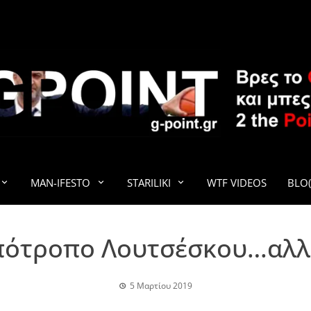
G-POINT
MAN-IFESTO
STARILIKI
WTF VIDEOS
BLO(
υπότροπο Λουτσέσκου…αλλά
5 Μαρτίου 2019