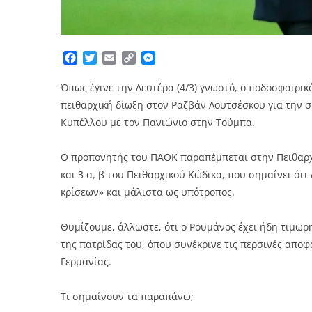
Facebook
Twitter
Email
Copy
Messenger
Link
Όπως έγινε την Δευτέρα (4/3) γνωστό, ο ποδοσφαιρι
πειθαρχική δίωξη στον Ραζβάν Λουτσέσκου για την 
Κυπέλλου με τον Πανιώνιο στην Τούμπα.
Ο προπονητής του ΠΑΟΚ παραπέμπεται στην Πειθαρχι
και 3 α, β του Πειθαρχικού Κώδικα, που σημαίνει ότ
κρίσεων» και μάλιστα ως υπότροπος.
Θυμίζουμε, άλλωστε, ότι ο Ρουμάνος έχει ήδη τιμωρη
της πατρίδας του, όπου συνέκρινε τις περσινές αποφ
Γερμανίας.
Τι σημαίνουν τα παραπάνω;