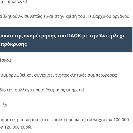
να… προπονεί!
πιβληθούν», συνεπώς είναι στην κρίση του Πειθαρχικού οργάνου.
ημασία της αναμέτρησης του ΠΑΟΚ με την Άντερλεχτ
 πρόκρισης
έσκου!
συμμορφωθεί και συνεχίσει τις προκλητικές συμπεριφορές;
ίδιο τον σύλλογο που ο Ρουμάνος υπηρετεί…
εξής:
ρηματική ποινή (σ.σ. στο φυσικό πρόσωπο) τουλάχιστον 100.000
ον 120.000 ευρώ.