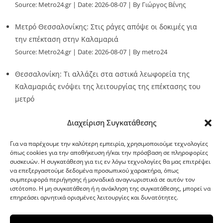
Source:
Metro24.gr
Date: 2026-08-07
By Γιώργος Βένης
Μετρό Θεσσαλονίκης: Στις ράγες απόψε οι δοκιμές για
την επέκταση στην Καλαμαριά
Source:
Metro24.gr
Date: 2026-08-07
By metro24
Θεσσαλονίκη: Τι αλλάζει στα αστικά λεωφορεία της
Καλαμαριάς ενόψει της λειτουργίας της επέκτασης του
μετρό
Source:
Metro24.gr
Date: 2026-08-07
By metro24
Διαχείριση Συγκατάθεσης
Για να παρέχουμε την καλύτερη εμπειρία, χρησιμοποιούμε τεχνολογίες
όπως cookies για την αποθήκευση ή/και την πρόσβαση σε πληροφορίες
συσκευών. Η συγκατάθεση για τις εν λόγω τεχνολογίες θα μας επιτρέψει
να επεξεργαστούμε δεδομένα προσωπικού χαρακτήρα, όπως
G-point.gr
συμπεριφορά περιήγησης ή μοναδικά αναγνωριστικά σε αυτόν τον
ιστότοπο. Η μη συγκατάθεση ή η ανάκληση της συγκατάθεσης, μπορεί να
επηρεάσει αρνητικά ορισμένες λειτουργίες και δυνατότητες.