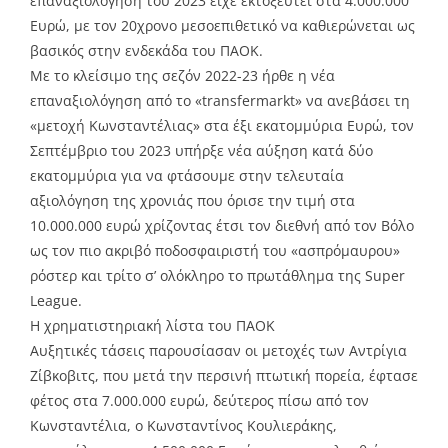
επαναξιολόγηση του 2023 είχε εκτοξευτεί στα 4.000.000
Ευρώ, με τον 20χρονο μεσοεπιθετικό να καθιερώνεται ως
βασικός στην ενδεκάδα του ΠΑΟΚ.
Με το κλείσιμο της σεζόν 2022-23 ήρθε η νέα
επαναξιολόγηση από το «transfermarkt» να ανεβάσει τη
«μετοχή Κωνσταντέλιας» στα έξι εκατομμύρια Ευρώ, τον
Σεπτέμβριο του 2023 υπήρξε νέα αύξηση κατά δύο
εκατομμύρια για να φτάσουμε στην τελευταία
αξιολόγηση της χρονιάς που όρισε την τιμή στα
10.000.000 ευρώ χρίζοντας έτσι τον διεθνή από τον Βόλο
ως τον πιο ακριβό ποδοσφαιριστή του «ασπρόμαυρου»
ρόστερ και τρίτο σ’ ολόκληρο το πρωτάθλημα της Super
League.
Η χρηματιστηριακή λίστα του ΠΑΟΚ
Αυξητικές τάσεις παρουσίασαν οι μετοχές των Αντρίγια
Ζίβκοβιτς, που μετά την περσινή πτωτική πορεία, έφτασε
φέτος στα 7.000.000 ευρώ, δεύτερος πίσω από τον
Κωνσταντέλια, ο Κωνσταντίνος Κουλιεράκης,