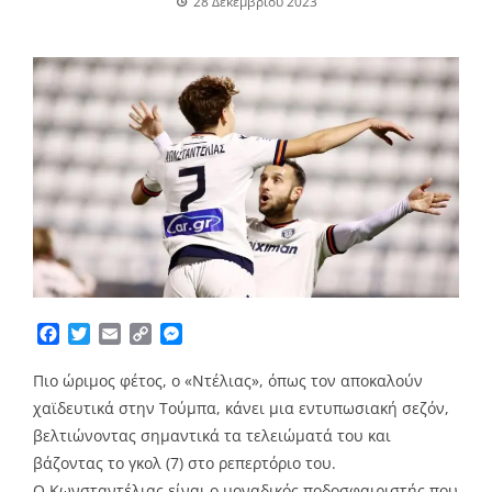
28 Δεκεμβρίου 2023
Facebook
Twitter
Email
Copy
Messenger
Link
Πιο ώριμος φέτος, ο «Ντέλιας», όπως τον αποκαλούν
χαϊδευτικά στην Τούμπα, κάνει μια εντυπωσιακή σεζόν,
βελτιώνοντας σημαντικά τα τελειώματά του και
βάζοντας το γκολ (7) στο ρεπερτόριο του.
Ο Κωνσταντέλιας είναι ο μοναδικός ποδοσφαιριστής που