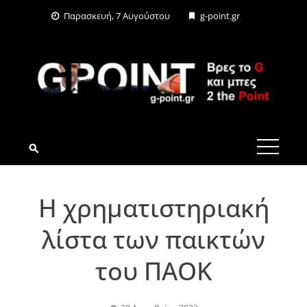
Skip
Παρασκευή, 7 Αυγούστου
g-point.gr
to
content
G-POINT.GR
Η χρηματιστηριακή
λίστα των παικτών
του ΠΑΟΚ