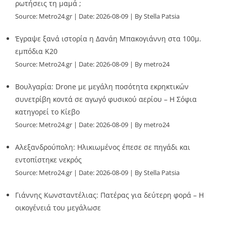
ρωτήσεις τη μαμά ;
Source:
Metro24.gr
Date: 2026-08-09
By Stella Patsia
Έγραψε ξανά ιστορία η Δανάη Μπακογιάννη στα 100μ.
εμπόδια Κ20
Source:
Metro24.gr
Date: 2026-08-09
By metro24
Βουλγαρία: Drone με μεγάλη ποσότητα εκρηκτικών
συνετρίβη κοντά σε αγωγό φυσικού αερίου – Η Σόφια
κατηγορεί το Κίεβο
Source:
Metro24.gr
Date: 2026-08-09
By metro24
Αλεξανδρούπολη: Ηλικιωμένος έπεσε σε πηγάδι και
εντοπίστηκε νεκρός
Source:
Metro24.gr
Date: 2026-08-09
By Stella Patsia
Γιάννης Κωνσταντέλιας: Πατέρας για δεύτερη φορά – Η
οικογένειά του μεγάλωσε
Source:
Metro24.gr
Date: 2026-08-09
By metro24