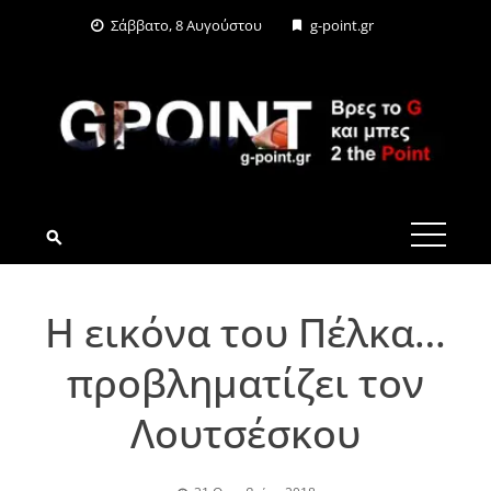
Skip
Σάββατο, 8 Αυγούστου
g-point.gr
to
content
G-POINT.GR
Η εικόνα του Πέλκα…
προβληματίζει τον
Λουτσέσκου