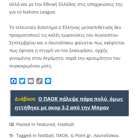
αλλά και με την Εθνική Ελλάδας στις υποχρεώσεις της
για το Nations League.
Το τελευταίο διάστημα ο Έλληνας μεσοεπιθετικός δεν
πραγματοποιεί τις καλές εμφανίσεις του Αυγούστου-
Σεπτεμβρίου και ο Λουτσέσκου φαίνεται πως σκέφτεται
πως έφτασε η στιγμή να τον ξεκουράσει, αρχής
γενομένης στον Ατρόμητο, παρά την κρισιμότητα του
συγκεκριμένου ματς.
Facebook
Twitter
Email
Copy
Messenger
Link
Διάβασε
Ο ΠΑΟΚ πάλεψε πάρα πολύ, όμως
ηττήθηκε με σκορ 3-2 από την Μπραν
Posted in
Featured
,
Football
Tagged in
football
,
ΠΑΟΚ
,
G-Point.gr
,
Λουτσέσκου
,