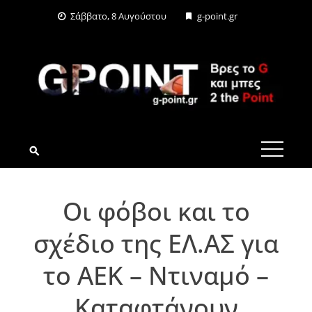
Skip
Σάββατο, 8 Αυγούστου
g-point.gr
to
content
G-POINT.GR
Οι φόβοι και το
σχέδιο της ΕΛ.ΑΣ για
το ΑΕΚ – Ντιναμό –
Καταφτάνουν