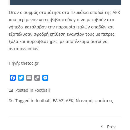
Όταν ο συρμός σταμάτησε στα Πευκάκια οπαδοί της ΑΕΚ
που περίμεναν να επιβιβαστούν για να μεταβούν στο
γήπεδο, κατάλαβαν την παρουσία Ιταλών οπαδών και
εξαπέλυσαν σφοδρή επίθεση εναντίον τους με πέτρες,
ξύλα και πυροσβεστήρες, με αποτέλεσμα αυτοί να
ανταποδώσουν.
Πηγή: thetoc.gr
Facebook
Twitter
Email
Copy
Messenger
Link
Posted in
Football
Tagged in
football
,
ΕΛ.ΑΣ
,
AEK
,
Ντιναμό
,
φασίστες
Prev