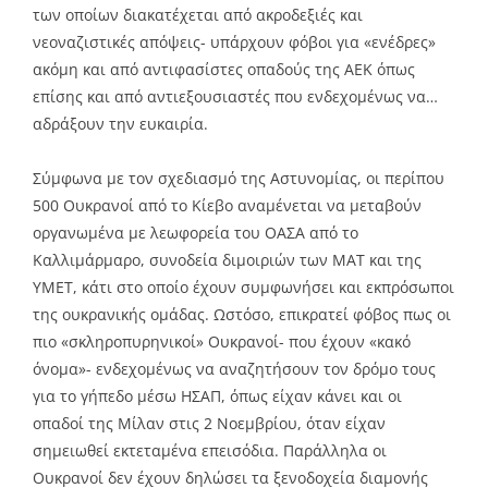
των οποίων διακατέχεται από ακροδεξιές και
νεοναζιστικές απόψεις- υπάρχουν φόβοι για «ενέδρες»
ακόμη και από αντιφασίστες οπαδούς της ΑΕΚ όπως
επίσης και από αντιεξουσιαστές που ενδεχομένως να…
αδράξουν την ευκαιρία.
Σύμφωνα με τον σχεδιασμό της Αστυνομίας, οι περίπου
500 Ουκρανοί από το Κίεβο αναμένεται να μεταβούν
οργανωμένα με λεωφορεία του ΟΑΣΑ από το
Καλλιμάρμαρο, συνοδεία διμοιριών των ΜΑΤ και της
ΥΜΕΤ, κάτι στο οποίο έχουν συμφωνήσει και εκπρόσωποι
της ουκρανικής ομάδας. Ωστόσο, επικρατεί φόβος πως οι
πιο «σκληροπυρηνικοί» Ουκρανοί- που έχουν «κακό
όνομα»- ενδεχομένως να αναζητήσουν τον δρόμο τους
για το γήπεδο μέσω ΗΣΑΠ, όπως είχαν κάνει και οι
οπαδοί της Μίλαν στις 2 Νοεμβρίου, όταν είχαν
σημειωθεί εκτεταμένα επεισόδια. Παράλληλα οι
Ουκρανοί δεν έχουν δηλώσει τα ξενοδοχεία διαμονής