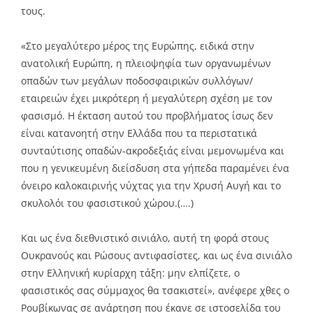
τους.
«Στο μεγαλύτερο μέρος της Ευρώπης, ειδικά στην
ανατολική Ευρώπη, η πλειοψηφία των οργανωμένων
οπαδών των μεγάλων ποδοσφαιρικών συλλόγων/
εταιρειών έχει μικρότερη ή μεγαλύτερη σχέση με τον
φασισμό. Η έκταση αυτού του προβλήματος ίσως δεν
είναι κατανοητή στην Ελλάδα που τα περιστατικά
συνταύτισης οπαδών-ακροδεξιάς είναι μεμονωμένα και
που η γενικευμένη διείσδυση στα γήπεδα παραμένει ένα
όνειρο καλοκαιρινής νύχτας για την Χρυσή Αυγή και το
σκυλολόι του φασιστικού χώρου.(….)
Και ως ένα διεθνιστικό σινιάλο, αυτή τη φορά στους
Ουκρανούς και Ρώσους αντιφασίστες, και ως ένα σινιάλο
στην Ελληνική κυρίαρχη τάξη: μην ελπίζετε, ο
φασιστικός σας σύμμαχος θα τσακιστεί», ανέφερε χθες ο
Ρουβίκωνας σε ανάρτηση που έκανε σε ιστοσελίδα του