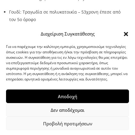
Γουδί: Τραγωδία σε πολυκατοικία – 53χρονη έπεσε από
τον 5ο όροφο
Source:
Metro24.gr
Date: 2026-08-07
By metro24
Διαχείριση Συγκατάθεσης
Για να παρέχουμε την καλύτερη εμπειρία, χρησιμοποιούμε τεχνολογίες
όπως cookies για την αποθήκευση ή/και την πρόσβαση σε πληροφορίες
συσκευών. Η συγκατάθεση για τις εν λόγω τεχνολογίες θα μας επιτρέψει
να επεξεργαστούμε δεδομένα προσωπικού χαρακτήρα, όπως
G-point.gr
συμπεριφορά περιήγησης ή μοναδικά αναγνωριστικά σε αυτόν τον
ιστότοπο. Η μη συγκατάθεση ή η ανάκληση της συγκατάθεσης, μπορεί να
επηρεάσει αρνητικά ορισμένες λειτουργίες και δυνατότητες.
Αποδοχή
Δεν αποδέχομαι
Προβολή προτιμήσεων