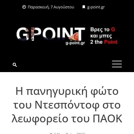
Skip
Παρασκευή, 7 Αυγούστου
g-point.gr
to
content
G-POINT.GR
Η πανηγυρική φώτο
του Ντεσπόντοφ στο
λεωφορείο του ΠΑΟΚ