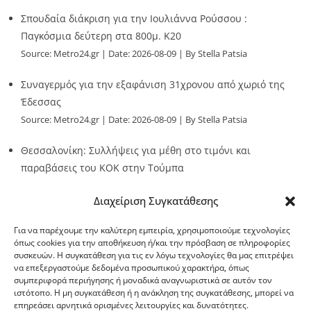
Σπουδαία διάκριση για την Ιουλιάννα Ρούσσου :
Παγκόσμια δεύτερη στα 800μ. Κ20
Source:
Metro24.gr
Date: 2026-08-09
By Stella Patsia
Συναγερμός για την εξαφάνιση 31χρονου από χωριό της
Έδεσσας
Source:
Metro24.gr
Date: 2026-08-09
By Stella Patsia
Θεσσαλονίκη: Συλλήψεις για μέθη στο τιμόνι και
παραβάσεις του ΚΟΚ στην Τούμπα
Source:
Metro24.gr
Date: 2026-08-09
By metro24
Διαχείριση Συγκατάθεσης
Για να παρέχουμε την καλύτερη εμπειρία, χρησιμοποιούμε τεχνολογίες
όπως cookies για την αποθήκευση ή/και την πρόσβαση σε πληροφορίες
συσκευών. Η συγκατάθεση για τις εν λόγω τεχνολογίες θα μας επιτρέψει
να επεξεργαστούμε δεδομένα προσωπικού χαρακτήρα, όπως
G-point.gr
συμπεριφορά περιήγησης ή μοναδικά αναγνωριστικά σε αυτόν τον
ιστότοπο. Η μη συγκατάθεση ή η ανάκληση της συγκατάθεσης, μπορεί να
επηρεάσει αρνητικά ορισμένες λειτουργίες και δυνατότητες.