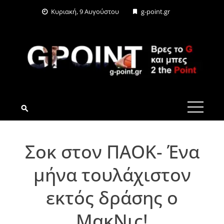
Skip
Κυριακή, 9 Αυγούστου
g-point.gr
to
content
G-POINT.GR
Σοκ στον ΠΑΟΚ- Ένα
μήνα τουλάχιστον
εκτός δράσης ο
ΜακΝις!