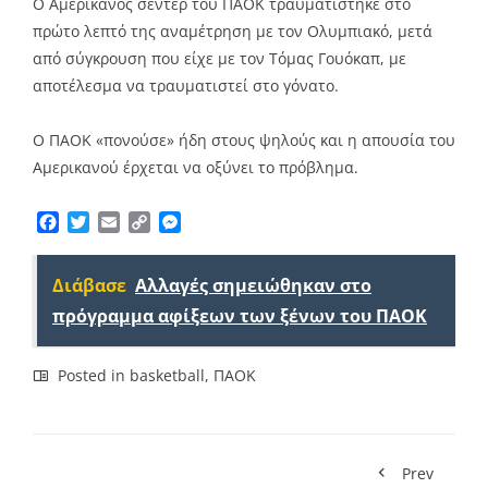
Ο Αμερικανός σέντερ του ΠΑΟΚ τραυματίστηκε στο
πρώτο λεπτό της αναμέτρηση με τον Ολυμπιακό, μετά
από σύγκρουση που είχε με τον Τόμας Γουόκαπ, με
αποτέλεσμα να τραυματιστεί στο γόνατο.
Ο ΠΑΟΚ «πονούσε» ήδη στους ψηλούς και η απουσία του
Αμερικανού έρχεται να οξύνει το πρόβλημα.
Facebook
Twitter
Email
Copy
Messenger
Link
Διάβασε
Αλλαγές σημειώθηκαν στο
πρόγραμμα αφίξεων των ξένων του ΠΑΟΚ
Posted in
basketball
,
ΠΑΟΚ
Prev