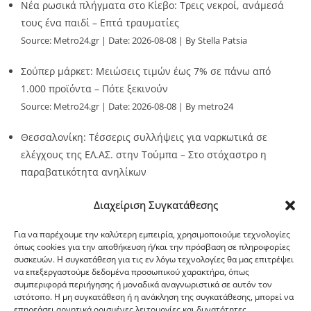
Νέα ρωσικά πλήγματα στο Κίεβο: Τρεις νεκροί, ανάμεσά
τους ένα παιδί – Επτά τραυματίες
Source:
Metro24.gr
Date: 2026-08-08
By Stella Patsia
Σούπερ μάρκετ: Μειώσεις τιμών έως 7% σε πάνω από
1.000 προϊόντα – Πότε ξεκινούν
Source:
Metro24.gr
Date: 2026-08-08
By metro24
Θεσσαλονίκη: Τέσσερις συλλήψεις για ναρκωτικά σε
ελέγχους της ΕΛ.ΑΣ. στην Τούμπα – Στο στόχαστρο η
παραβατικότητα ανηλίκων
Source:
Metro24.gr
Date: 2026-08-08
By metro24
Διαχείριση Συγκατάθεσης
Για να παρέχουμε την καλύτερη εμπειρία, χρησιμοποιούμε τεχνολογίες
όπως cookies για την αποθήκευση ή/και την πρόσβαση σε πληροφορίες
συσκευών. Η συγκατάθεση για τις εν λόγω τεχνολογίες θα μας επιτρέψει
να επεξεργαστούμε δεδομένα προσωπικού χαρακτήρα, όπως
G-point.gr
συμπεριφορά περιήγησης ή μοναδικά αναγνωριστικά σε αυτόν τον
ιστότοπο. Η μη συγκατάθεση ή η ανάκληση της συγκατάθεσης, μπορεί να
επηρεάσει αρνητικά ορισμένες λειτουργίες και δυνατότητες.