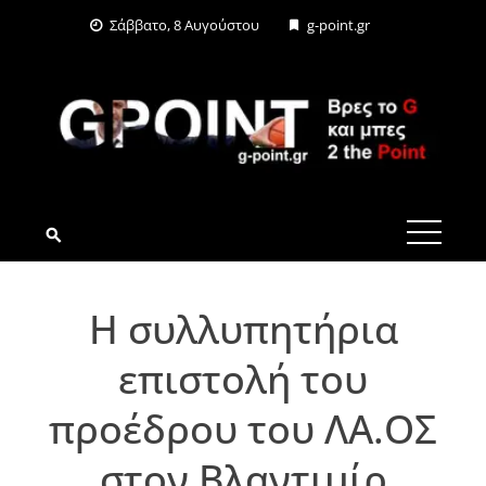
Skip
Σάββατο, 8 Αυγούστου
g-point.gr
to
content
G-POINT.GR
Η συλλυπητήρια
επιστολή του
προέδρου του ΛΑ.ΟΣ
στον Βλαντιμίρ