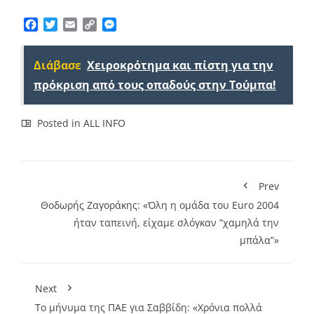
Facebook
Twitter
Email
Copy
Messenger
Link
Διάβασε
Χειροκρότημα και πίστη για την
πρόκριση από τους οπαδούς στην Τούμπα!
Posted in
ALL INFO
Prev
Θοδωρής Ζαγοράκης: «Όλη η ομάδα του Euro 2004
ήταν ταπεινή, είχαμε σλόγκαν ”χαμηλά την
μπάλα”»
Next
Το μήνυμα της ΠΑΕ για Σαββίδη: «Χρόνια πολλά