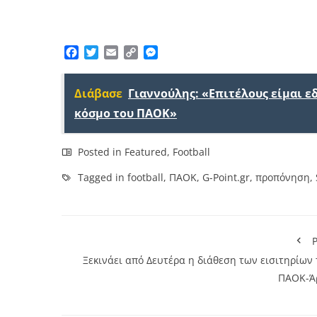
Facebook
Twitter
Email
Copy
Messenger
Link
Διάβασε
Γιαννούλης: «Επιτέλους είμαι 
κόσμο του ΠΑΟΚ»
Posted in
Featured
,
Football
Tagged in
football
,
ΠΑΟΚ
,
G-Point.gr
,
προπόνηση
,
P
Ξεκινάει από Δευτέρα η διάθεση των εισιτηρίων
ΠΑΟΚ-Ά