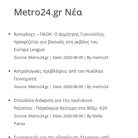
Metro24.gr Νέα
Άντερλεχτ – ΠΑΟΚ: Ο Δημήτρης Γιαννούλης
προορίζεται για βασικός στη ρεβάνς του
Europa League
Source:
Metro24.gr
Date: 2026-08-09
By metro24
Αστρολογικές προβλέψεις από τον Νικόλαο
Γεννηματά
Source:
Metro24.gr
Date: 2026-08-09
By metro24
Σπουδαία διάκριση για την Ιουλιάννα
Ρούσσου : Παγκόσμια δεύτερη στα 800μ. Κ20
Source:
Metro24.gr
Date: 2026-08-09
By Stella
Patsia
Συναγερμός για την εξαφάνιση 31χρονου από