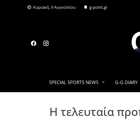
Skip
Κυριακή, 9 Αυγούστου
g-point.gr
to
content
SPECIAL SPORTS NEWS
G-G DIARY
Η τελευταία προ