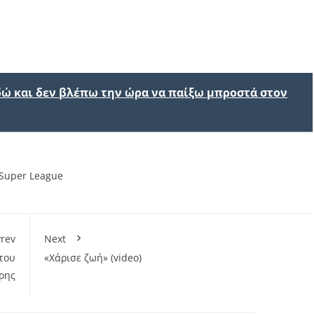
εδώ και δεν βλέπω την ώρα να παίξω μπροστά στον
Super League
rev
Next
 του
«Χάρισε ζωή» (video)
ρης