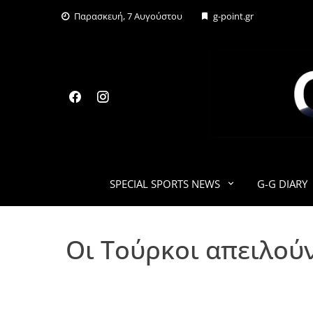
Skip
Παρασκευή, 7 Αυγούστου
g-point.gr
to
content
SPECIAL SPORTS NEWS
G-G DIARY
Οι Τούρκοι απειλού