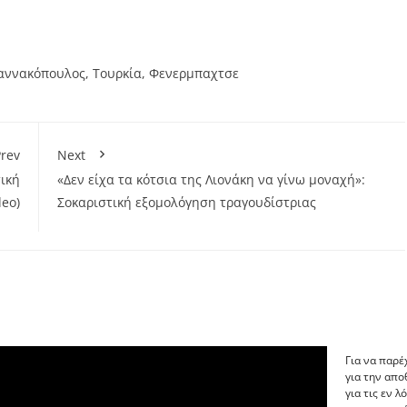
ιαννακόπουλος
,
Τουρκία
,
Φενερμπαχτσε
rev
Next
ική
«Δεν είχα τα κότσια της Λιονάκη να γίνω μοναχή»:
deo)
Σοκαριστική εξομολόγηση τραγουδίστριας
Για να παρέ
για την απ
για τις εν 