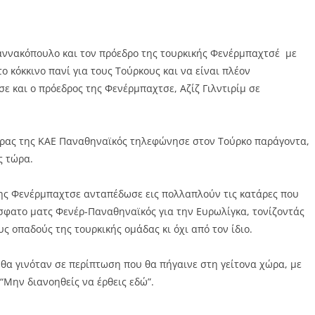
αννακόπουλο και τον πρόεδρο της τουρκικής Φενέρμπαχτσέ με
ο κόκκινο πανί για τους Τούρκους και να είναι πλέον
ε και ο πρόεδρος της Φενέρμπαχτσε, Αζίζ Γιλντιρίμ σε
νδρας της ΚΑΕ Παναθηναϊκός τηλεφώνησε στον Τούρκο παράγοντα,
ς τώρα.
ης Φενέρμπαχτσε ανταπέδωσε εις πολλαπλούν τις κατάρες που
σφατο ματς Φενέρ-Παναθηναϊκός για την Ευρωλίγκα, τονίζοντάς
ς οπαδούς της τουρκικής ομάδας κι όχι από τον ίδιο.
 θα γινόταν σε περίπτωση που θα πήγαινε στη γείτονα χώρα, με
“Μην διανοηθείς να έρθεις εδώ”.