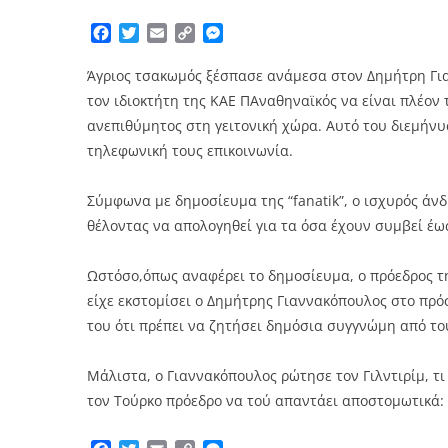
Facebook
Twitter
Email
Copy
Messenger
Link
Άγριος τσακωμός ξέσπασε ανάμεσα στον Δημήτρη Γι
τον ιδιοκτήτη της ΚΑΕ ΠΑναθηναϊκός να είναι πλέον τ
ανεπιθύμητος στη γειτονική χώρα. Αυτό του διεμήνυσ
τηλεφωνική τους επικοινωνία.
Σύμφωνα με δημοσίευμα της “fanatik”, o ισχυρός ά
θέλοντας να απολογηθεί για τα όσα έχουν συμβεί έω
Ωστόσο,όπως αναφέρει το δημοσίευμα, ο πρόεδρος τ
είχε εκστομίσει ο Δημήτρης Γιαννακόπουλος στο πρό
του ότι πρέπει να ζητήσει δημόσια συγγνώμη από του
Μάλιστα, ο Γιαννακόπουλος ρώτησε τον Γιλντιρίμ, τι
τον Τούρκο πρόεδρο να τού απαντάει αποστομωτικά: 