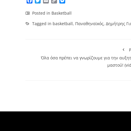
Facebook
Twitter
Email
Copy
Messenger
Link
Posted in
Basketball
Tagged in
basketball
,
Παναθηναϊκός
,
Δημήτρης Γ
P
Όλα όσα πρέπει να γνωρίζουμε για την αυξητ
μαστού! (vi