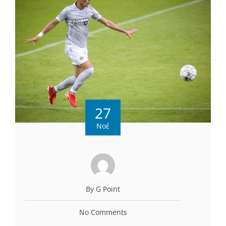
27
Νοέ
By G Point
No Comments