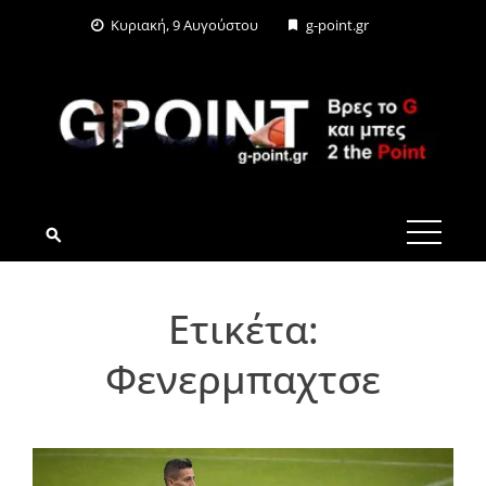
Skip
Κυριακή, 9 Αυγούστου
g-point.gr
to
content
G-POINT.GR
Ετικέτα:
Φενερμπαχτσε