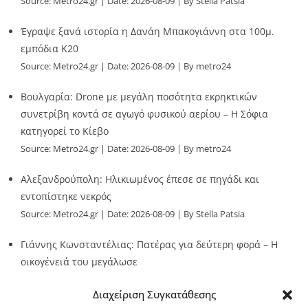
Source:
Metro24.gr
Date: 2026-08-09
By Stella Patsia
Έγραψε ξανά ιστορία η Δανάη Μπακογιάννη στα 100μ.
εμπόδια Κ20
Source:
Metro24.gr
Date: 2026-08-09
By metro24
Βουλγαρία: Drone με μεγάλη ποσότητα εκρηκτικών
συνετρίβη κοντά σε αγωγό φυσικού αερίου – Η Σόφια
κατηγορεί το Κίεβο
Source:
Metro24.gr
Date: 2026-08-09
By metro24
Αλεξανδρούπολη: Ηλικιωμένος έπεσε σε πηγάδι και
εντοπίστηκε νεκρός
Source:
Metro24.gr
Date: 2026-08-09
By Stella Patsia
Γιάννης Κωνσταντέλιας: Πατέρας για δεύτερη φορά – Η
οικογένειά του μεγάλωσε
Source:
Metro24.gr
Date: 2026-08-09
By metro24
Διαχείριση Συγκατάθεσης