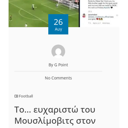
26
Αυγ
By G Point
No Comments
Football
Το… ευχαριστώ του
Μουσλίμοβιτς στον