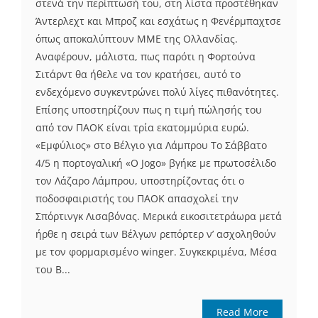
στενά την περίπτωσή του, στη λίστα προστέθηκαν
Άντερλεχτ και Μπροζ και εσχάτως η Φενέρμπαχτσε
όπως αποκαλύπτουν ΜΜΕ της Ολλανδίας.
Αναφέρουν, μάλιστα, πως παρότι η Φορτούνα
Σιτάρντ θα ήθελε να τον κρατήσει, αυτό το
ενδεχόμενο συγκεντρώνει πολύ λίγες πιθανότητες.
Επίσης υποστηρίζουν πως η τιμή πώλησής του
από τον ΠΑΟΚ είναι τρία εκατομμύρια ευρώ.
«Εμφύλιος» στο Βέλγιο για Λάμπρου Το Σάββατο
4/5 η πορτογαλική «O Jogo» βγήκε με πρωτοσέλιδο
τον Λάζαρο Λάμπρου, υποστηρίζοντας ότι ο
ποδοσφαιριστής του ΠΑΟΚ απασχολεί την
Σπόρτινγκ Λισαβόνας. Μερικά εικοσιτετράωρα μετά
ήρθε η σειρά των Βέλγων ρεπόρτερ ν’ ασχοληθούν
με τον φορμαρισμένο winger. Συγκεκριμένα, Μέσα
του Β...
Read More