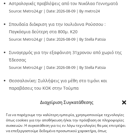
Αστρολογικές προβλέψεις από τον Νικόλαο Γεννηματά
Source:
Metro24.gr
Date: 2026-08-09
By metro24
Σπουδαία διάκριση για την Ιουλιάννα Ρούσσου :
Παγκόσμια δεύτερη στα 800μ. Κ20
Source:
Metro24.gr
Date: 2026-08-09
By Stella Patsia
Συναγερμός για την εξαφάνιση 31χρονου από χωριό της
Έδεσσας
Source:
Metro24.gr
Date: 2026-08-09
By Stella Patsia
Θεσσαλονίκη: Συλλήψεις για μέθη στο τιμόνι και
παραβάσεις του ΚΟΚ στην Τούμπα
Source:
Metro24.gr
Date: 2026-08-09
By metro24
Διαχείριση Συγκατάθεσης
Για να παρέχουμε την καλύτερη εμπειρία, χρησιμοποιούμε τεχνολογίες
όπως cookies για την αποθήκευση ή/και την πρόσβαση σε πληροφορίες
συσκευών. Η συγκατάθεση για τις εν λόγω τεχνολογίες θα μας επιτρέψει
να επεξεργαστούμε δεδομένα προσωπικού χαρακτήρα, όπως