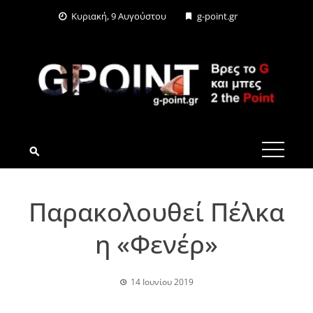
Skip
Κυριακή, 9 Αυγούστου
g-point.gr
to
content
G-POINT.GR
Παρακολουθεί Πέλκα
η «Φενέρ»
14 Ιουνίου 2019