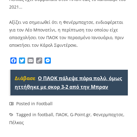
2021…
Αξίζει να σημειωθεί ότι η Φενέρμπαχτσε, ενδιαφέρεται
για τον Λέο Μπονατίνι, η περίπτωση του οποίου είχε
απασχολήσει τον ΠΑΟΚ τον περασμένο Ιανουάριο, πριν
αποκτήσει τον Κάρολ Σφιντέρσκι.
Facebook
Twitter
Email
Copy
Messenger
Link
Διάβασε
Ο ΠΑΟΚ πάλεψε πάρα πολύ, όμως
ηττήθηκε με σκορ 3-2 από την Μπραν
Posted in
Football
Tagged in
football
,
ΠΑΟΚ
,
G-Point.gr
,
Φενερμπαχτσε
,
Πέλκας