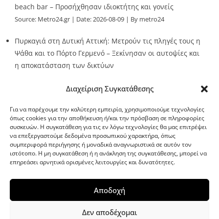
beach bar – Προσήχθησαν ιδιοκτήτης και γονείς
Source:
Metro24.gr
Date: 2026-08-09
By metro24
Πυρκαγιά στη Δυτική Αττική: Μετρούν τις πληγές τους η
Ψάθα και το Πόρτο Γερμενό – Ξεκίνησαν οι αυτοψίες και
η αποκατάσταση των δικτύων
Source:
Metro24.gr
Date: 2026-08-08
By metro24
Διαχείριση Συγκατάθεσης
Για να παρέχουμε την καλύτερη εμπειρία, χρησιμοποιούμε τεχνολογίες
όπως cookies για την αποθήκευση ή/και την πρόσβαση σε πληροφορίες
συσκευών. Η συγκατάθεση για τις εν λόγω τεχνολογίες θα μας επιτρέψει
να επεξεργαστούμε δεδομένα προσωπικού χαρακτήρα, όπως
G-point.gr
συμπεριφορά περιήγησης ή μοναδικά αναγνωριστικά σε αυτόν τον
ιστότοπο. Η μη συγκατάθεση ή η ανάκληση της συγκατάθεσης, μπορεί να
επηρεάσει αρνητικά ορισμένες λειτουργίες και δυνατότητες.
Αποδοχή
Δεν αποδέχομαι