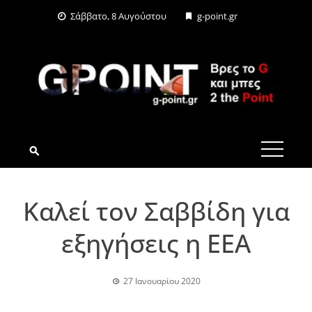
Skip
Σάββατο, 8 Αυγούστου
g-point.gr
to
content
G-POINT.GR
Καλεί τον Σαββίδη για
εξηγήσεις η ΕΕΑ
27 Ιανουαρίου 2020