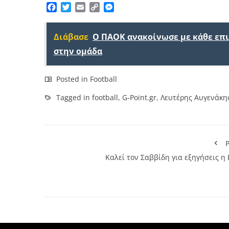
Facebook
Twitter
Email
Copy
Messenger
Link
Διάβασε
Ο ΠΑΟΚ ανακοίνωσε με κάθε επ
στην ομάδα
Posted in
Football
Tagged in
football
,
G-Point.gr
,
Λευτέρης Αυγενάκη
P
Καλεί τον Σαββίδη για εξηγήσεις η