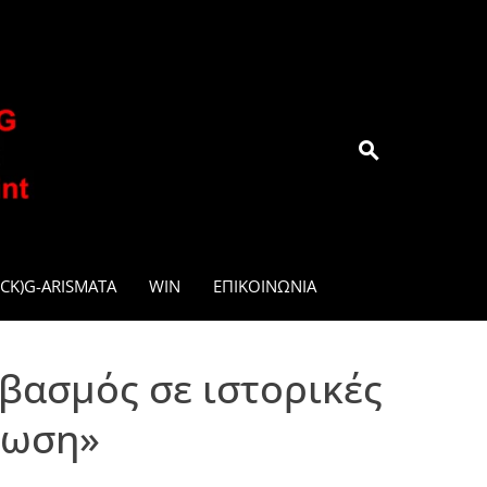
.GR
CK)G-ARISMATA
WIN
ΕΠΙΚΟΙΝΩΝΊΑ
ιβασμός σε ιστορικές
ίωση»