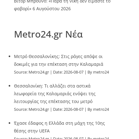
Βίτορ Μπρούνο: «Παρά τη νίκη δεν είμαστε το
φαβορί»
6 Αυγούστου 2026
Metro24.gr Νέα
Μετρό Θεσσαλονίκης: Στις ράγες απόψε οι
δοκιμές για την επέκταση στην Καλαμαριά
Source:
Metro24.gr
Date: 2026-08-07
By metro24
Θεσσαλονίκη: Τι αλλάζει στα αστικά
λεωφορεία της Καλαμαριάς ενόψει της
λειτουργίας της επέκτασης του μετρό
Source:
Metro24.gr
Date: 2026-08-07
By metro24
Έχασε έδαφος η Ελλάδα στη μάχη της 10ης
θέσης στην UEFA
Source:
Metro24.gr
Date: 2026-08-07
By metro24