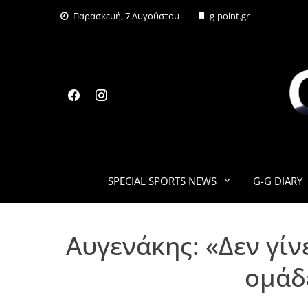
Skip
Παρασκευή, 7 Αυγούστου
g-point.gr
to
content
SPECIAL SPORTS NEWS
G-G DIARY
Αυγενάκης: «Δεν γίν
ομάδ