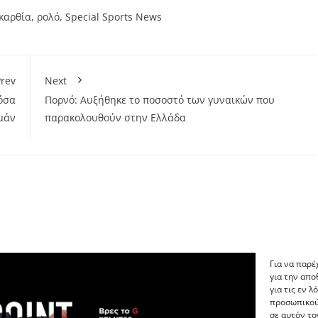
καρθία
,
ρολό
,
Special Sports News
rev
Next
 όσα
Πορνό: Αυξήθηκε το ποσοστό των γυναικών που
ομάν
παρακολουθούν στην Ελλάδα
Για να παρέ
για την απ
για τις εν 
προσωπικού
σε αυτόν το