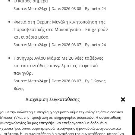
Ο καιρός σήμερα
Source:
Metro24.gr
Date: 2026-08-08
By metro24
Φωτιά στη Θέρμη: Μεγάλη κινητοποίηση της
Πυροσβεστικής στο Μονοπήγαδο – Επιχειρούν
και εναέρια μέσα
Source:
Metro24.gr
Date: 2026-08-07
By metro24
Πανηγύρι Αγίου Μάμα: Με 20 νέες ταβέρνες
και εκατοντάδες επαγγελματίες το φετινό
πανηγύρι
Source:
Metro24.gr
Date: 2026-08-07
By Γιώργος
Βένης
Διαχείριση Συγκατάθεσης
χουμε την καλύτερη εμπειρία, χρησιμοποιούμε τεχνολογίες όπως cookies
οθήκευση ή/και την πρόσβαση σε πληροφορίες συσκευών. Η συγκατάθεση
λόγω τεχνολογίες θα μας επιτρέψει να επεξεργαστούμε δεδομένα
 χαρακτήρα, όπως συμπεριφορά περιήγησης ή μοναδικά αναγνωριστικά
ν ιστότοπο. Η μη συγκατάθεση ή η ανάκληση της συγκατάθεσης, μπορεί να