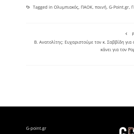
Tagged in
Ολυμπιακός
,
ΠΑΟΚ
,
ποινή
,
G-Point.gr
,
Γ
P
Β. Ανατολίτης: Ευχαριστούμε τον κ. Σαββίδη για
κάνει για τον Ρ
G-point.gr