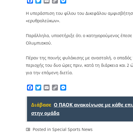
Facebook
Twitter
Email
Copy
Messenger
Link
Η υπεράσπιση του φίλου του Δικεφάλου αμφισβήτησ
«ερυθρολεύκων».
Παράλληλα, υποστήριξε ότι ο κατηγορούμενος έπεσ
Ολυμπιακού.
Πέραν της ποινής φυλάκισης με αναστολή, ο οπαδός 
περιοχής του δυο ώρες πριν, κατά τη διάρκεια και 2
για την επόμενη διετία.
Facebook
Twitter
Email
Copy
Messenger
Link
Διάβασε
Ο ΠΑΟΚ ανακοίνωσε με κάθε επ
στην ομάδα
Posted in
Special Sports News