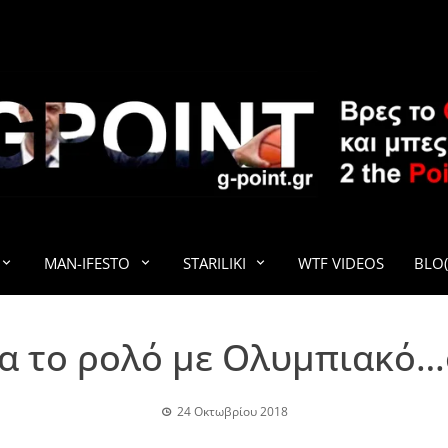
G-POINT
MAN-IFESTO
STARILIKI
WTF VIDEOS
BLO(
ια το ρολό με Ολυμπιακό
24 Οκτωβρίου 2018