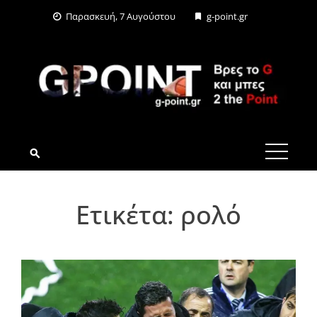
Skip
Παρασκευή, 7 Αυγούστου
g-point.gr
to
content
G-POINT.GR
Ετικέτα:
ρολό