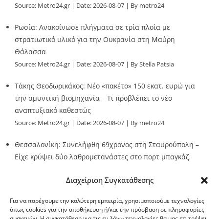
Source:
Metro24.gr
Date: 2026-08-07
By metro24
Ρωσία: Ανακοίνωσε πλήγματα σε τρία πλοία με
στρατιωτικό υλικό για την Ουκρανία στη Μαύρη
Θάλασσα
Source:
Metro24.gr
Date: 2026-08-07
By Stella Patsia
Τάκης Θεοδωρικάκος: Νέο «πακέτο» 150 εκατ. ευρώ για
την αμυντική βιομηχανία – Τι προβλέπει το νέο
αναπτυξιακό καθεστώς
Source:
Metro24.gr
Date: 2026-08-07
By metro24
Θεσσαλονίκη: Συνελήφθη 69χρονος στη Σταυρούπολη –
Είχε κρύψει δύο λαθρομετανάστες στο πορτ μπαγκάζ
Source:
Metro24.gr
Date: 2026-08-07
By Stella Patsia
Διαχείριση Συγκατάθεσης
Για να παρέχουμε την καλύτερη εμπειρία, χρησιμοποιούμε τεχνολογίες
όπως cookies για την αποθήκευση ή/και την πρόσβαση σε πληροφορίες
συσκευών. Η συγκατάθεση για τις εν λόγω τεχνολογίες θα μας επιτρέψει