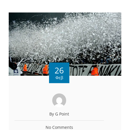
26
Φεβ
By G Point
No Comments