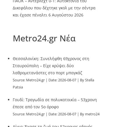
ΠΑΟΚ – Άντερλεχτ 0-1: Αυτοκτονία του
Δικεφάλου που δέχτηκε γκολ με την σέντρα
και έχασε πέναλτι
6 Αυγούστου 2026
Metro24.gr Νέα
Θεσσαλονίκη: Συνελήφθη 69χρονος στη
Σταυρούπολη – Είχε κρύψει δύο
λαθρομετανάστες στο πορτ μπαγκάζ
Source:
Metro24.gr
Date: 2026-08-07
By Stella
Patsia
Γουδί: Τραγωδία σε πολυκατοικία – 53χρονη
έπεσε από τον 5ο όροφο
Source:
Metro24.gr
Date: 2026-08-07
By metro24
Αίγιο: Έχασε τη ζωή του 52χρονος οδηγός