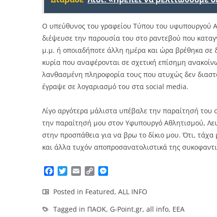
Ο υπεύθυνος του γραφείου Τύπου του υφυπουργού Α
διέψευσε την παρουσία του στο ραντεβού που καταγγέ
μ.μ. ή οποιαδήποτε άλλη ημέρα και ώρα βρέθηκα σε 
κυρία που αναφέρονται σε σχετική επίσημη ανακοίνω
λανθασμένη πληροφορία τους που ατυχώς δεν διασ
έγραψε σε λογαριασμό του στα social media.
Λίγο αργότερα μάλιστα υπέβαλε την παραίτησή του
την παραίτησή μου στον Υφυπουργό Αθλητισμού, Λε
στην προσπάθεια για να βρω το δίκιο μου. Ότι, τάχα
και άλλα τυχόν αποπροσανατολιστικά της συκοφαντ
Facebook
Twitter
Email
Copy
Messenger
Link
Posted in
Featured
,
ALL INFO
Tagged in
ΠΑΟΚ
,
G-Point.gr
,
all info
,
ΕΕΑ