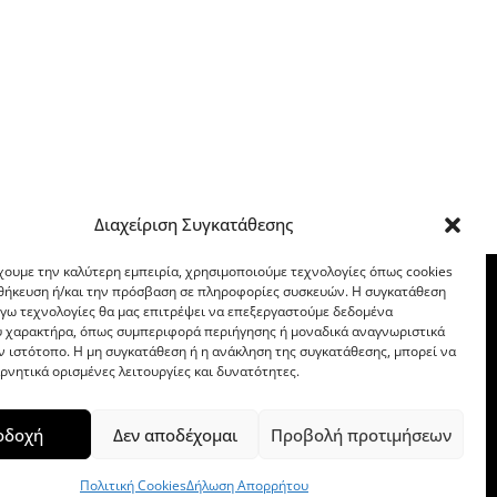
Διαχείριση Συγκατάθεσης
χουμε την καλύτερη εμπειρία, χρησιμοποιούμε τεχνολογίες όπως cookies
οθήκευση ή/και την πρόσβαση σε πληροφορίες συσκευών. Η συγκατάθεση
λόγω τεχνολογίες θα μας επιτρέψει να επεξεργαστούμε δεδομένα
 χαρακτήρα, όπως συμπεριφορά περιήγησης ή μοναδικά αναγνωριστικά
ν ιστότοπο. Η μη συγκατάθεση ή η ανάκληση της συγκατάθεσης, μπορεί να
ρνητικά ορισμένες λειτουργίες και δυνατότητες.
οδοχή
Δεν αποδέχομαι
Προβολή προτιμήσεων
Πολιτική Cookies
Δήλωση Απορρήτου