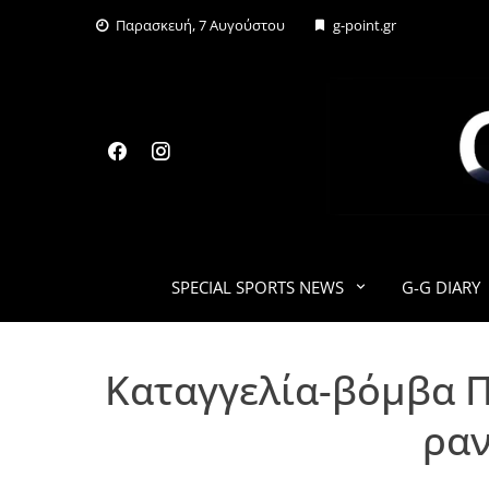
Skip
Παρασκευή, 7 Αυγούστου
g-point.gr
to
content
SPECIAL SPORTS NEWS
G-G DIARY
Καταγγελία-βόμβα Π
ραν