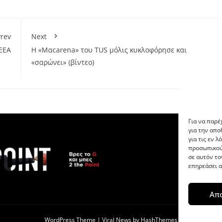
rev
Next
ΕΕΑ
H «Μαcarena» του TUS μόλις κυκλοφόρησε και
«σαρώνει» (βίντεο)
Για να παρέ
για την απ
για τις εν 
προσωπικού
σε αυτόν το
επηρεάσει α
Απ
WordPress Theme
|
Viral News
by HashThemes