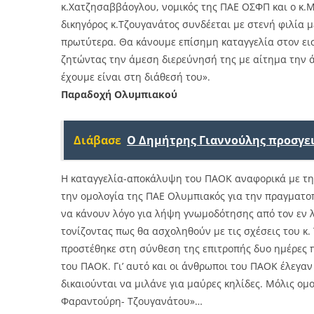
κ.Χατζησαββάογλου, νομικός της ΠΑΕ ΟΣΦΠ και ο κ.
δικηγόρος κ.Τζουγανάτος συνδέεται με στενή φιλία μ
πρωτύτερα. Θα κάνουμε επίσημη καταγγελία στον ει
ζητώντας την άμεση διερεύνησή της με αίτημα την 
έχουμε είναι στη διάθεσή του».
Παραδοχή Ολυμπιακού
Διάβασε
Ο Δημήτρης Γιαννούλης προσγε
Η καταγγελία-αποκάλυψη του ΠΑΟΚ αναφορικά με την
την ομολογία της ΠΑΕ Ολυμπιακός για την πραγματο
να κάνουν λόγο για λήψη γνωμοδότησης από τον εν 
τονίζοντας πως θα ασχοληθούν με τις σχέσεις του κ.
προστέθηκε στη σύνθεση της επιτροπής δυο ημέρες π
του ΠΑΟΚ. Γι’ αυτό και οι άνθρωποι του ΠΑΟΚ έλεγαν
δικαιούνται να μιλάνε για μαύρες κηλίδες. Μόλις ο
Φαραντούρη- Τζουγανάτου»…