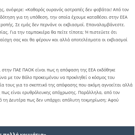
ς, ανέφερε: «Καθαρός ουρανός αστραπές δεν φοβάται! Από τον
δότηση για τη υπόθεση, την οποία έχουμε καταθέσει στην ΕΕΑ
τροπής. Σε εμάς δεν περνάνε οι εκβιασμοί. Επαναλαμβάνεστε.
ας. Για την ταμπακιέρα θα πείτε τίποτα; Ή πιστεύετε ότι
αίσχη σας και θα φέρουν και αλλά αποτελέσματα οι εκβιασμοί
χει στην ΠΑΕ ΠΑΟΚ είναι πως η απόφαση της ΕΕΑ εκδόθηκε
ώνα με τον Βόλο προκειμένου να προκληθεί ο κόσμος του
α τους για το σκεπτικό της απόφασης που ακόμη αγνοείται αλλά
ς πως είναι ερυθρόλευκης απόχρωσης. Παράλληλα, από τον
ό τη Δευτέρα πως δεν υπάρχει απόλυτη τεκμηρίωση; Αφού
σε πολλά κομμάτια»