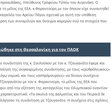
Μπραουδάκης, Υπεύθυνος Γραφείου Τύπου του Αυγενάκη. Ο
ε το μέλος της ΕΕΑ, κ.Φαραντούρη με τον όποιον είχε συναντηθεί
σαγγελέα του Αρείου Πάγου σχετικά με αυτή την υπόθεση
άρση των συνομιλιών και άνοιγμα καμερών ενώ τα στοιχεία που
ιώθηκε στη Θεσσαλονίκη για τον ΠΑΟΚ
 συνάντηση της κ. Σουλούκου με τον κ. Τζουγανάτο έφερε και
ποίηση της συγκεκριμένης συνάντησης, με τους «ερυθρόλευκους»
λόγω νομικό, και τους «ασπρόμαυρους» να δίνουν συνέχεια
 Τζουγανάτου με τον κ. Φαραντούρη, το μέλος της ΕΕΑ που
ριν από την εξέταση της καταγγελίας του Ολυμπιακού εναντίον
 χαρακτηριστικά: «Τα σκυλιά της Δαλματίας και του Πειραιά δε
μολόγησαν τη συνάντηση με Τζουγανάτο. Η συνέχεια στις σχέσεις