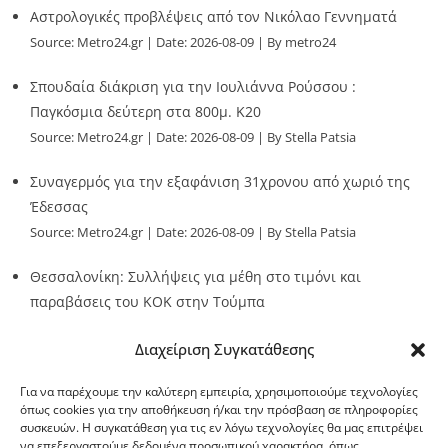
Αστρολογικές προβλέψεις από τον Νικόλαο Γεννηματά
Source:
Metro24.gr
Date: 2026-08-09
By metro24
Σπουδαία διάκριση για την Ιουλιάννα Ρούσσου :
Παγκόσμια δεύτερη στα 800μ. Κ20
Source:
Metro24.gr
Date: 2026-08-09
By Stella Patsia
Συναγερμός για την εξαφάνιση 31χρονου από χωριό της
Έδεσσας
Source:
Metro24.gr
Date: 2026-08-09
By Stella Patsia
Θεσσαλονίκη: Συλλήψεις για μέθη στο τιμόνι και
παραβάσεις του ΚΟΚ στην Τούμπα
Source:
Metro24.gr
Date: 2026-08-09
By metro24
Διαχείριση Συγκατάθεσης
Για να παρέχουμε την καλύτερη εμπειρία, χρησιμοποιούμε τεχνολογίες
όπως cookies για την αποθήκευση ή/και την πρόσβαση σε πληροφορίες
συσκευών. Η συγκατάθεση για τις εν λόγω τεχνολογίες θα μας επιτρέψει
να επεξεργαστούμε δεδομένα προσωπικού χαρακτήρα, όπως