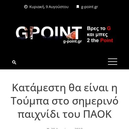
Skip
Κυριακή, 9 Αυγούστου
g-point.gr
to
content
G-POINT.GR
Κατάμεστη θα είναι η
Τούμπα στο σημερινό
παιχνίδι του ΠΑΟΚ