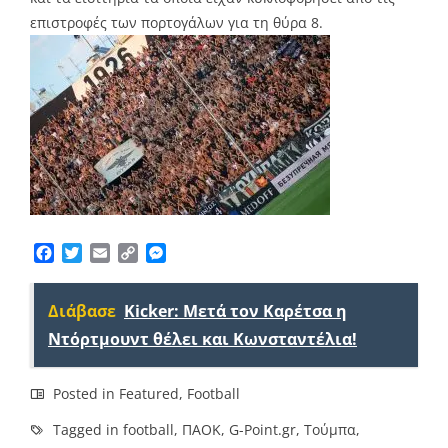
επιστροφές των πορτογάλων για τη θύρα 8.
Facebook
Twitter
Email
Copy
Messenger
Link
Διάβασε
Kicker: Μετά τον Καρέτσα η
Ντόρτμουντ θέλει και Κωνσταντέλια!
Posted in
Featured
,
Football
Tagged in
football
,
ΠΑΟΚ
,
G-Point.gr
,
Τούμπα
,