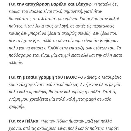
Για την αποχώρηση Βαρέλα και Σάκχοφ
: «
Πιστεύω ότι,
ειδικά, του Βαρέλα είναι πολύ σημαντική, γιατί ήταν
βασικότατος τα τελευταία τρία χρόνια. Και οι δύο ήταν καλοί
παίκτες. Ήταν δικιά τους επιλογή, σε αυτές τις περιπτώσεις
κανείς δεν μπορεί να ξέρει τι ακριβώς συνέβη. Δεν ξέρω που
δεν τα έχουν βρει, αλλά το μόνο σίγουρο είναι ότι βοήθησαν
πολύ για να φτάσει ο ΠΑΟΚ στην επίτευξη των στόχων του. Το
ποδόσφαιρο έτσι είναι, μία στιγμή είσαι εδώ και την άλλη είσαι
αλλού
».
Για τη μεσαία γραμμή του ΠΑΟΚ
: «
Ο Κάνιας, ο Μαουρίσιο
και ο Σάκχοφ είναι πολύ καλοί παίκτες. Αν έμεναν όλοι, με μία
πολύ καλή προσθήκη θα ήταν καλυμμένη η ομάδα. Κατά τη
γνώμη μου χρειάζεται μία πολύ καλή μεταγραφή σε κάθε
γραμμή
».
Για τον Πέλκα
: «
Με τον Πέλκα ήμασταν μαζί για πολλά
χρόνια, από τις ακαδημίες. Είναι πολύ καλός παίκτης. Παρότι