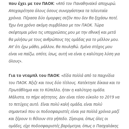
που έχει με τον ΠΑΟΚ
: «
Από τον Παναθηναϊκό αποχωρώ.
Αποχαιρέτησα όλους όσους συνεργάστηκα τα τελευταία
χρόνια. Πέρασα δύο όμορφες σεζόν που δεν θα ξεχάσω ποτέ.
Έχω ένα χρόνο ακόμη συμβόλαιο με τον ΠΑΟΚ. Τώρα
σκέφτομαι μόνο τις υποχρεώσεις μου με την εθνική και μετά
θα μιλήσω με τους ανθρώπους της ομάδας για το μέλλον μου.
Απ’ ότι έχω μάθει, μάλλον, θα πουληθώ. Εμένα στόχος μου
είναι να παίζω, οπότε, ίσως, αυτή να είναι η καλύτερη λύση για
όλους
».
Για το νταμπλ του ΠΑΟΚ
: «
Είδα πολλά από τα παιχνίδια
του ΠΑΟΚ. Άξιζε και τους δύο τίτλους. Κατέκτησε δίκαια και το
Πρωτάθλημα και το Κύπελλο, ήταν η καλύτερη ομάδα.
Μάλιστα, το πήρε αήττητος. Δεν είναι τόσο εύκολο το 2019 να
το πετύχεις αυτό. Είναι πολύ καλή ομάδα, είναι πολύ
σημαντικό που οι ποδοσφαιριστές είναι για πολλά χρόνια μαζί
και ξέρουν τι θέλουν στο γήπεδο. Σίγουρα, όπως όλες οι
ομάδες, είχε ποδοσφαιριστές βαρόμετρα, όπως ο Πασχαλάκης