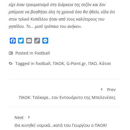
είχε έναν τραυματισμό στη διάρκεια της σεζόν και δεν
μπόρεσε να βοηθήσει όλη τη χρονιά όσο θα ήθελε, είδα ότι
στον τελικό Κυπέλλου ήταν από τους καλύτερους του
γηπέδου. Το… μισό τρόπαιο του ανήκει
».
Facebook
Twitter
Email
Copy
Messenger
Link
Posted in
Football
Tagged in
football
,
ΠΑΟΚ
,
G-Point.gr
,
ΠΑΟ
,
Κάτσε
Prev
ΠΑΟΚ: Τσέκαρε…τον Εντουάρντο της Μπελενέσες
Next
Θα κινηθεί νομικά…κατά του Γεωργίου ο ΠΑΟΚ!