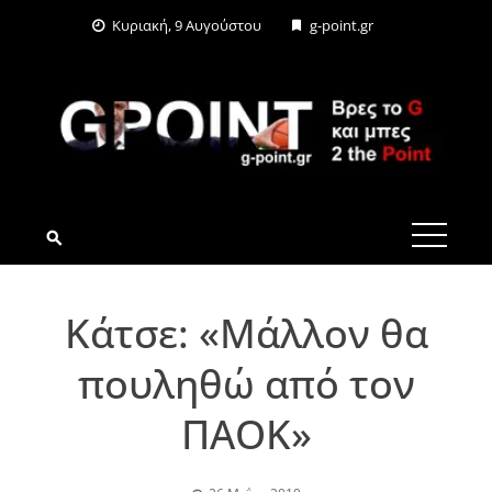
Skip
Κυριακή, 9 Αυγούστου
g-point.gr
to
content
G-POINT.GR
Κάτσε: «Mάλλον θα
πουληθώ από τον
ΠΑΟΚ»