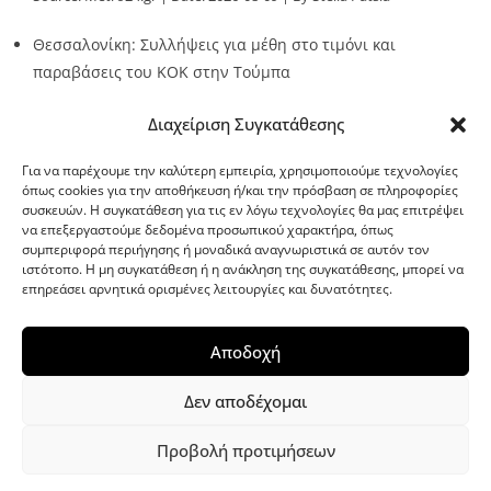
Θεσσαλονίκη: Συλλήψεις για μέθη στο τιμόνι και
παραβάσεις του ΚΟΚ στην Τούμπα
Source:
Metro24.gr
Date: 2026-08-09
By metro24
Διαχείριση Συγκατάθεσης
Για να παρέχουμε την καλύτερη εμπειρία, χρησιμοποιούμε τεχνολογίες
όπως cookies για την αποθήκευση ή/και την πρόσβαση σε πληροφορίες
συσκευών. Η συγκατάθεση για τις εν λόγω τεχνολογίες θα μας επιτρέψει
να επεξεργαστούμε δεδομένα προσωπικού χαρακτήρα, όπως
G-point.gr
συμπεριφορά περιήγησης ή μοναδικά αναγνωριστικά σε αυτόν τον
ιστότοπο. Η μη συγκατάθεση ή η ανάκληση της συγκατάθεσης, μπορεί να
επηρεάσει αρνητικά ορισμένες λειτουργίες και δυνατότητες.
Αποδοχή
Δεν αποδέχομαι
Προβολή προτιμήσεων