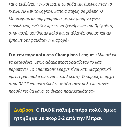
και ο Βιεϊρίνια. Γενικότερα, η τετράδα της άμυνας ήταν το
κλειδί. Αν δεν τρως γκολ, κάποια στιγμή θα βάλεις. Ο
Μπίσεσβαρ, ακόμη, μπορούσε με μία φάση να γίνει
επικίνδυνος, ενώ δεν πρέπει να ξεχνάμε και τον Πρίγιοβιτς
στην αρχή. Βοήθησαν πολύ και οι αλλαγές, όποιος και αν
έμπαινε δεν φαινόταν η διαφορά
».
Για την παρουσία στο Champions League
: «
Μπορεί να
τα καταφέρει. Οπως είδαμε πέρσι χρειαζόταν το κάτι
παραπάνω. Το Champions League είναι κάτι διαφορετικό,
πρέπει μία ομάδα να είναι πολύ δυνατή. Ο κορμός υπάρχει
στον ΠΑΟΚ και πιστεύω ότι με δύο-τρεις πολύ ποιοτικές
προσθήκες θα κάνει το όνειρο πραγματικότητα
».
Διάβασε
Ο ΠΑΟΚ πάλεψε πάρα πολύ, όμως
ηττήθηκε με σκορ 3-2 από την Μπραν