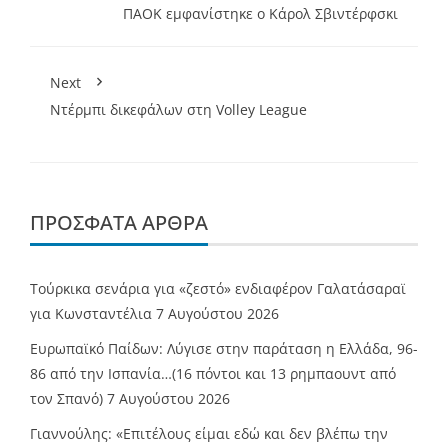
ΠΑΟΚ εμφανίστηκε ο Κάρολ Σβιντέρφσκι
Next
Ντέρμπι δικεφάλων στη Volley League
ΠΡΌΣΦΑΤΑ ΆΡΘΡΑ
Τούρκικα σενάρια για «ζεστό» ενδιαφέρον Γαλατάσαραϊ
για Κωνσταντέλια
7 Αυγούστου 2026
Ευρωπαϊκό Παίδων: Λύγισε στην παράταση η Ελλάδα, 96-
86 από την Ισπανία…(16 πόντοι και 13 ρημπαουντ από
τον Σπανό)
7 Αυγούστου 2026
Γιαννούλης: «Επιτέλους είμαι εδώ και δεν βλέπω την