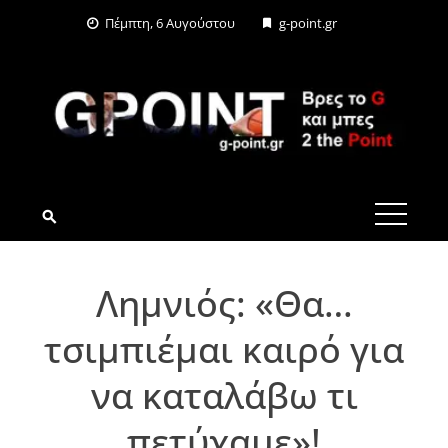
Skip
Πέμπτη, 6 Αυγούστου
g-point.gr
to
content
G-POINT.GR
Λημνιός: «Θα…
τσιμπιέμαι καιρό για
να καταλάβω τι
πετύχαμε»!