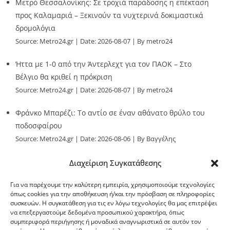
Μετρό Θεσσαλονίκης: Σε τροχιά παράδοσης η επέκταση
προς Καλαμαριά – Ξεκινούν τα νυχτερινά δοκιμαστικά
δρομολόγια
Source:
Metro24.gr
Date: 2026-08-07
By metro24
Ήττα με 1-0 από την Άντερλεχτ για τον ΠΑΟΚ – Στο
Βέλγιο θα κριθεί η πρόκριση
Source:
Metro24.gr
Date: 2026-08-07
By metro24
Φράνκο Μπαρέζι: Το αντίο σε έναν αθάνατο θρύλο του
ποδοσφαίρου
Source:
Metro24.gr
Date: 2026-08-06
By Βαγγέλης
Παλληκαράς
Διαχείριση Συγκατάθεσης
Για να παρέχουμε την καλύτερη εμπειρία, χρησιμοποιούμε τεχνολογίες
όπως cookies για την αποθήκευση ή/και την πρόσβαση σε πληροφορίες
συσκευών. Η συγκατάθεση για τις εν λόγω τεχνολογίες θα μας επιτρέψει
να επεξεργαστούμε δεδομένα προσωπικού χαρακτήρα, όπως
G-point.gr
συμπεριφορά περιήγησης ή μοναδικά αναγνωριστικά σε αυτόν τον