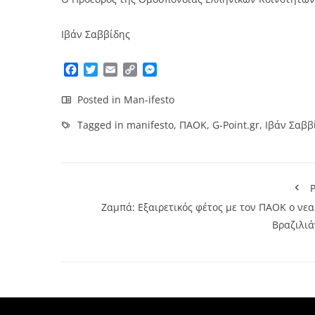
Ιβάν Σαββίδης
Facebook
Twitter
Email
Copy
Messenger
Link
Posted in
Man-ifesto
Tagged in
manifesto
,
ΠΑΟΚ
,
G-Point.gr
,
Ιβάν Σαββ
P
Ζαμπά: Εξαιρετικός φέτος με τον ΠΑΟΚ ο νεα
Βραζιλιά