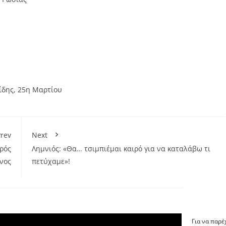
ίδης
,
25η Μαρτίου
rev
Next
ρός
Λημνιός: «Θα… τσιμπιέμαι καιρό για να καταλάβω τι
νος
πετύχαμε»!
Για να παρέ