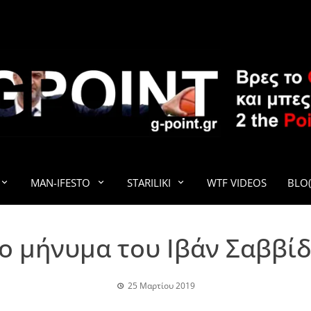
G-POINT
MAN-IFESTO
STARILIKI
WTF VIDEOS
BLO(
o μήνυμα του Ιβάν Σαββί
25 Μαρτίου 2019