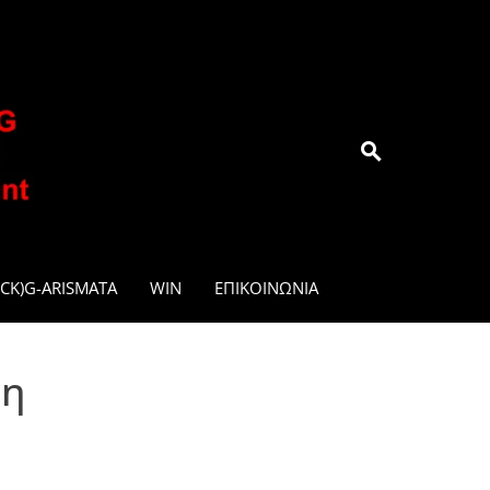
.GR
CK)G-ARISMATA
WIN
ΕΠΙΚΟΙΝΩΝΊΑ
δη