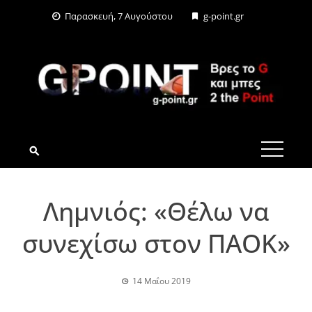
Skip
Παρασκευή, 7 Αυγούστου
g-point.gr
to
content
G-POINT.GR
Λημνιός: «Θέλω να
συνεχίσω στον ΠΑΟΚ»
14 Μαΐου 2019