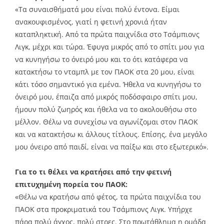
«Τα συναισθήματά μου είναι πολύ έντονα. Είμαι
ανακουφισμένος, γιατί η φετινή χρονιά ήταν
καταπληκτική. Από τα πρώτα παιχνίδια στο Τσάμπιονς
Λιγκ, μέχρι και τώρα. Έφυγα μικρός από το σπίτι μου για
να κυνηγήσω το όνειρό μου και το ότι κατάφερα να
κατακτήσω το νταμπλ με τον ΠΑΟΚ στα 20 μου, είναι
κάτι τόσο σημαντικό για εμένα. Ήθελα να κυνηγήσω το
όνειρό μου, έπαιζα από μικρός ποδόσφαιρο σπίτι μου,
ήμουν πολύ ζωηρός και ήθελα να το ακολουθήσω στο
μέλλον. Θέλω να συνεχίσω να αγωνίζομαι στον ΠΑΟΚ
και να κατακτήσω κι άλλους τίτλους. Επίσης, ένα μεγάλο
μου όνειρο από παιδί, είναι να παίξω και στο εξωτερικό».
Για το τι θέλει να κρατήσει από την φετινή
επιτυχημένη πορεία του ΠΑΟΚ:
«Θέλω να κρατήσω από φέτος, τα πρώτα παιχνίδια του
ΠΑΟΚ στα προκριματικά του Τσάμπιονς Λιγκ. Υπήρχε
πάρα πολύ άγχος, πολύ στρες. Στο πρωτάθλημα η ομάδα