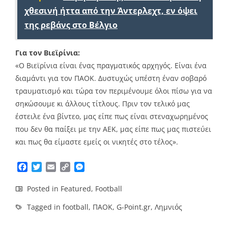
χθεσινή ήττα από την Άντερλεχτ, εν όψει
της ρεβάνς στο Βέλγιο
Για τον Βιεϊρίνια:
«Ο Βιεϊρίνια είναι ένας πραγματικός αρχηγός. Είναι ένα
διαμάντι για τον ΠΑΟΚ. Δυστυχώς υπέστη έναν σοβαρό
τραυματισμό και τώρα τον περιμένουμε όλοι πίσω για να
σηκώσουμε κι άλλους τίτλους. Πριν τον τελικό μας
έστειλε ένα βίντεο, μας είπε πως είναι στεναχωρημένος
που δεν θα παίξει με την ΑΕΚ, μας είπε πως μας πιστεύει
και πως θα είμαστε εμείς οι νικητές στο τέλος».
Facebook
Twitter
Email
Copy
Messenger
Link
Posted in
Featured
,
Football
Tagged in
football
,
ΠΑΟΚ
,
G-Point.gr
,
Λημνιός