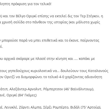
ηπτη πρόκριση για τον τελικό!
 και τον Βέλγο Οριγκί επίσης να εκτελεί δις τον Τερ Στέγκεν, η
 χρυσή σελίδα στο πάνθεον της ιστορίας (και μάλιστα χωρίς
 μπορούσε παρά να μπει επιθετικά και το έκανε, παίρνοντας
ί.
που αρχικά σκόραρε με πλασέ στην κίνηση και …. καπάκι με
με τους γηπεδούχους κυριολεκτικά να… δουλεύουν τους Καταλανούς
ον Οριτζί να διαμορφώνει το τελικό 4-0 χαρίζοντας αδιανόητη
άτιπ, Αλεξάντερ-Αρνολντ, Ρόμπερτσον (46′ Βαϊνάλντουμ),
νέ, Οριγκί (84′ Γκόμες)
κέ, Λενγκλέ, Ζόρντι Αλμπα, Σέρζι Ρομπέρτο, Βιδάλ (75′ Αρτούρ),