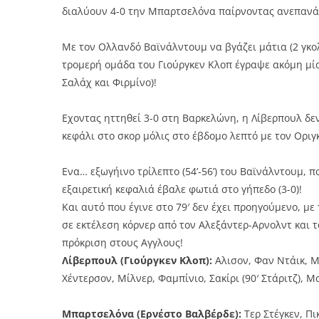
διαλύουν 4-0 την Μπαρτσελόνα παίρνοντας ανεπανάλ
Με τον Ολλανδό Βαϊνάλντουμ να βγάζει μάτια (2 γκολ)
τρομερή ομάδα του Γιούργκεν Κλοπ έγραψε ακόμη μία
Σαλάχ και Φιρμίνο)!
Εχοντας ηττηθεί 3-0 στη Βαρκελώνη, η Λίβερπουλ δεν
κεφάλι στο σκορ μόλις στο έβδομο λεπτό με τον Οριγκ
Ενα… εξωγήινο τρίλεπτο (54’-56’) του Βαϊνάλντουμ, 
εξαιρετική κεφαλιά έβαλε φωτιά στο γήπεδο (3-0)!
Και αυτό που έγινε στο 79′ δεν έχει προηγούμενο, 
σε εκτέλεση κόρνερ από τον Αλεξάντερ-Αρνολντ και τ
πρόκριση στους Αγγλους!
Λίβερπουλ (Γιούργκεν Κλοπ):
Αλισον, Φαν Ντάικ, Μ
Χέντερσον, Μίλνερ, Φαμπίνιο, Σακίρι (90′ Στάριτζ), Μα
Μπαρτσελόνα (Ερνέστο Βαλβέρδε):
Τερ Στέγκεν, Πι