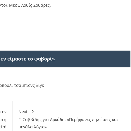
ντο), Μέσι, Λουίς Σουάρες.
δεν είμαστε το φαβορί»
ερπουλ
,
τσαμπιονς λιγκ
rev
Next
στη
Γ. Σαββίδης για Αρκάδη: «Περήφανες δηλώσεις και
εία!
μεγάλα λόγια»