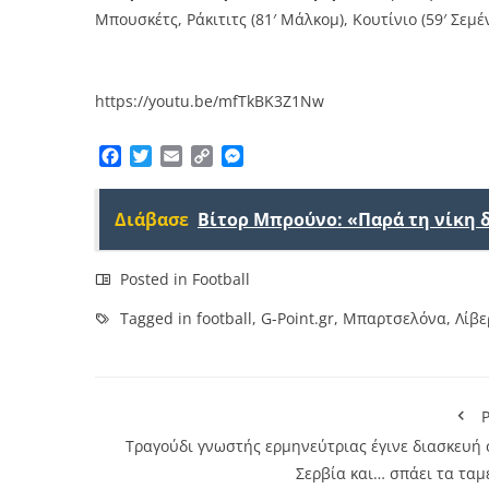
Μπουσκέτς, Ράκιτιτς (81′ Μάλκομ), Κουτίνιο (59′ Σεμέ
https://youtu.be/mfTkBK3Z1Nw
Facebook
Twitter
Email
Copy
Messenger
Link
Διάβασε
Βίτορ Μπρούνο: «Παρά τη νίκη 
Posted in
Football
Tagged in
football
,
G-Point.gr
,
Μπαρτσελόνα
,
Λίβ
P
Τραγούδι γνωστής ερμηνεύτριας έγινε διασκευή 
Σερβία και… σπάει τα ταμ