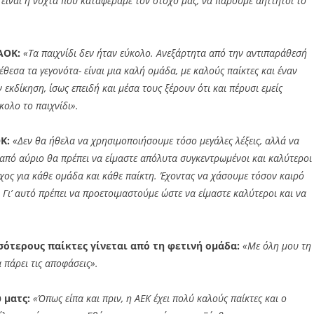
 είναι η νύχτα που καταφέραμε τον στόχο μας, να πάρουμε αήττητοι το
ΑΟΚ:
«Τα παιχνίδι δεν ήταν εύκολο. Ανεξάρτητα από την αντιπαράθεσή
έθεσα τα γεγονότα- είναι μια καλή ομάδα, με καλούς παίκτες και έναν
κδίκηση, ίσως επειδή και μέσα τους ξέρουν ότι και πέρυσι εμείς
κολο το παιχνίδι».
Κ:
«Δεν θα ήθελα να χρησιμοποιήσουμε τόσο μεγάλες λέξεις, αλλά να
 από αύριο θα πρέπει να είμαστε απόλυτα συγκεντρωμένοι και καλύτεροι
τόχος για κάθε ομάδα και κάθε παίκτη. Έχοντας να χάσουμε τόσον καιρό
Γι’ αυτό πρέπει να προετοιμαστούμε ώστε να είμαστε καλύτεροι και να
σότερους παίκτες γίνεται από τη φετινή ομάδα:
«Με όλη μου τη
 πάρει τις αποφάσεις».
υ ματς:
«Όπως είπα και πριν, η ΑΕΚ έχει πολύ καλούς παίκτες και ο