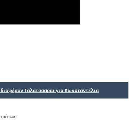
ενδιαφέρον Γαλατάσαραϊ για Κωνσταντέλια
υτσέσκου