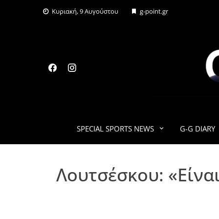
Skip
Κυριακή, 9 Αυγούστου
g-point.gr
to
content
SPECIAL SPORTS NEWS
G-G DIARY
Λουτσέσκου: «Είνα