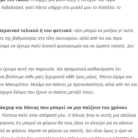
ν Λεβαδειακό, γιατί πάντα υπήρχε στο μυαλό μου το Κύπελλο, το
περσινού τελικού ή του φετινού:
«Δεν μπορώ να μιλήσω γι’ αυτό,
στε της βαθμολογίας στα τέλη Ιανουαρίου, αλλά από ‘κει και πέρα
ίσαμε να έχουμε πολύ δυνατή φυσιογνωμία και να είμαστε νικητές. Δεν
να έχουμε αυτή την παρουσία. Και πραγματικά αισθανόμαστε ότι
α βλέπουμε κάθε ματς ξεχωριστά κάθε τρεις μέρες. Έπειτα είχαμε και
τον Μαουρίτσιο. Μιλάμε για παίκτες με προσωπικότητα, αλλά από ‘κει και
σχυρό δέσιμο που έχουν οι παίκτες μεταξύ τους».
 Σάκχοφ και Κάνιας που μπορεί να μην παίζουν του χρόνου
 Πίστευα πολύ στην απόφασή μου. Ο Κάνιας ήταν κι αυτός μια απώλεια
 γεγονός ότι μπορεί να φύγουν θα τους έδινε το κίνητρο για να κάνουν
λά αν φύγουν, έπρεπε να φύγουν ως νικητές. Δεν είναι όμως η ώρα να