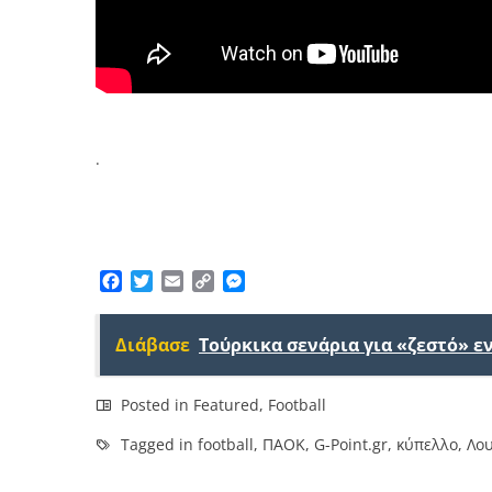
.
Facebook
Twitter
Email
Copy
Messenger
Link
Διάβασε
Τούρκικα σενάρια για «ζεστό» 
Posted in
Featured
,
Football
Tagged in
football
,
ΠΑΟΚ
,
G-Point.gr
,
κύπελλο
,
Λο