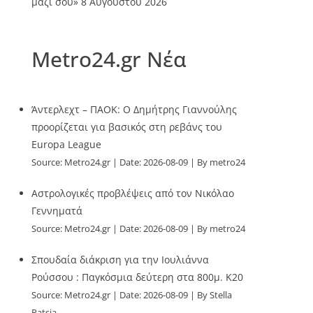
μαζί σου»
8 Αυγούστου 2026
Metro24.gr Νέα
Άντερλεχτ – ΠΑΟΚ: Ο Δημήτρης Γιαννούλης
προορίζεται για βασικός στη ρεβάνς του
Europa League
Source:
Metro24.gr
Date: 2026-08-09
By metro24
Αστρολογικές προβλέψεις από τον Νικόλαο
Γεννηματά
Source:
Metro24.gr
Date: 2026-08-09
By metro24
Σπουδαία διάκριση για την Ιουλιάννα
Ρούσσου : Παγκόσμια δεύτερη στα 800μ. Κ20
Source:
Metro24.gr
Date: 2026-08-09
By Stella
Patsia