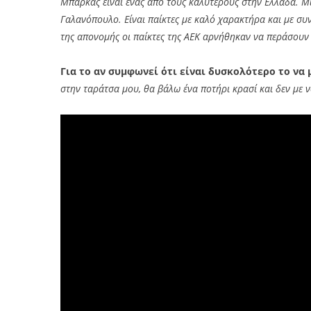
Μπάρκας είναι ένας από τους καλύτερους στην Ελλάδα. Μί
Γαλανόπουλο. Είναι παίκτες με καλό χαρακτήρα και με συ
της απονομής οι παίκτες της ΑΕΚ αρνήθηκαν να περάσουν 
Για το αν συμφωνεί ότι είναι δυσκολότερο το να 
στην ταράτσα μου, θα βάλω ένα ποτήρι κρασί και δεν με ν