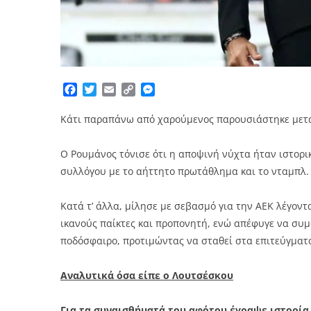
Facebook
Twitter
Email
Copy
Messenger
Link
Κάτι παραπάνω από χαρούμενος παρουσιάστηκε μετά
Ο Ρουμάνος τόνισε ότι η αποψινή νύχτα ήταν ιστορι
συλλόγου με το αήττητο πρωτάθλημα και το νταμπλ.
Κατά τ’ άλλα, μίλησε με σεβασμό για την ΑΕΚ λέγοντ
ικανούς παίκτες και προπονητή, ενώ απέφυγε να συ
ποδόσφαιρο, προτιμώντας να σταθεί στα επιτεύγματα
Αναλυτικά όσα είπε ο Λουτσέσκου
Για τα συναισθήματά του αφότου έγραψε ιστορία