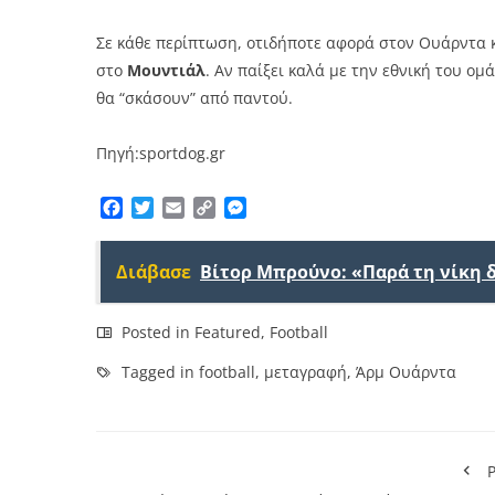
Σε κάθε περίπτωση, οτιδήποτε αφορά στον Ουάρντα κα
στο
Μουντιάλ
. Αν παίξει καλά με την εθνική του ομ
θα “σκάσουν” από παντού.
Πηγή:sportdog.gr
Facebook
Twitter
Email
Copy
Messenger
Link
Διάβασε
Βίτορ Μπρούνο: «Παρά τη νίκη 
Posted in
Featured
,
Football
Tagged in
football
,
μεταγραφή
,
Άρμ Ουάρντα
P