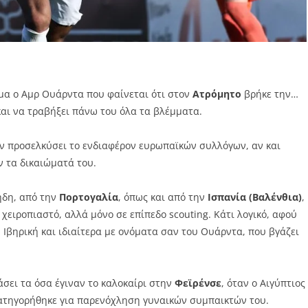
ημα ο Αμρ Ουάρντα που φαίνεται ότι στον
Ατρόμητο
βρήκε την…
αι να τραβήξει πάνω του όλα τα βλέμματα.
ουν προσελκύσει το ενδιαφέρον ευρωπαϊκών συλλόγων, αν και
ν τα δικαιώματά του.
ήδη, από την
Πορτογαλία
, όπως και από την
Ισπανία (Βαλένθια)
,
χειροπιαστό, αλλά μόνο σε επίπεδο scouting. Κάτι λογικό, αφού
 Ιβηρική και ιδιαίτερα με ονόματα σαν του Ουάρντα, που βγάζει
άσει τα όσα έγιναν το καλοκαίρι στην
Φεϊρένσε
, όταν ο Αιγύπτιος
κατηγορήθηκε για παρενόχληση γυναικών συμπαικτών του.