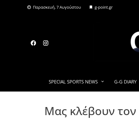
Skip
Παρασκευή, 7 Αυγούστου
g-point.gr
to
content
SPECIAL SPORTS NEWS
G-G DIARY
Μας κλέβουν τον 