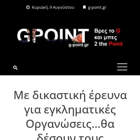
Skip
Κυριακή, 9 Αυγούστου
g-point.gr
to
content
G-POINT.GR
Με δικαστική έρευνα
για εγκληματικές
Οργανώσεις…θα
δέσουν τους