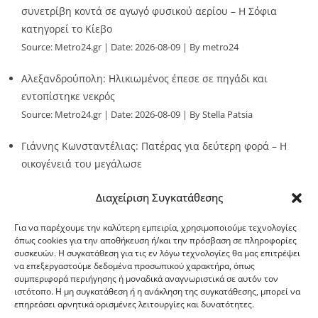
συνετρίβη κοντά σε αγωγό φυσικού αερίου – Η Σόφια
κατηγορεί το Κίεβο
Source:
Metro24.gr
Date: 2026-08-09
By metro24
Αλεξανδρούπολη: Ηλικιωμένος έπεσε σε πηγάδι και
εντοπίστηκε νεκρός
Source:
Metro24.gr
Date: 2026-08-09
By Stella Patsia
Γιάννης Κωνσταντέλιας: Πατέρας για δεύτερη φορά – Η
οικογένειά του μεγάλωσε
Source:
Metro24.gr
Date: 2026-08-09
By metro24
Διαχείριση Συγκατάθεσης
Για να παρέχουμε την καλύτερη εμπειρία, χρησιμοποιούμε τεχνολογίες
όπως cookies για την αποθήκευση ή/και την πρόσβαση σε πληροφορίες
συσκευών. Η συγκατάθεση για τις εν λόγω τεχνολογίες θα μας επιτρέψει
να επεξεργαστούμε δεδομένα προσωπικού χαρακτήρα, όπως
G-point.gr
συμπεριφορά περιήγησης ή μοναδικά αναγνωριστικά σε αυτόν τον
ιστότοπο. Η μη συγκατάθεση ή η ανάκληση της συγκατάθεσης, μπορεί να
επηρεάσει αρνητικά ορισμένες λειτουργίες και δυνατότητες.