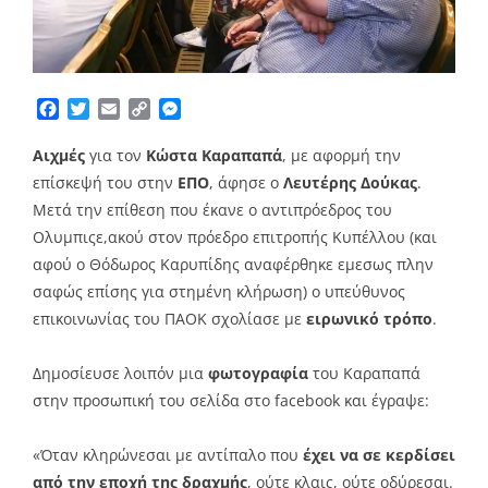
Facebook
Twitter
Email
Copy
Messenger
Link
Αιχμές
για τον
Κώστα Καραπαπά
, με αφορμή την
επίσκεψή του στην
ΕΠΟ
, άφησε ο
Λευτέρης Δούκας
.
Μετά την επίθεση που έκανε ο αντιπρόεδρος του
Ολυμπιςε,ακού στον πρόεδρο επιτροπής Κυπέλλου (και
αφού ο Θόδωρος Καρυπίδης αναφέρθηκε εμεσως πλην
σαφώς επίσης για στημένη κλήρωση) ο υπεύθυνος
επικοινωνίας του ΠΑΟΚ σχολίασε με
ειρωνικό τρόπο
.
Δημοσίευσε λοιπόν μια
φωτογραφία
του Καραπαπά
στην προσωπική του σελίδα στο facebook και έγραψε:
«Όταν κληρώνεσαι με αντίπαλο που
έχει να σε κερδίσει
από την εποχή της δραχμής
, ούτε κλαις, ούτε οδύρεσαι.