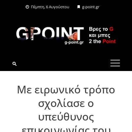
Skip
Πέμπτη, 6 Αυγούστου
g-point.gr
to
content
G-POINT.GR
Με ειρωνικό τρόπο
σχολίασε ο
υπεύθυνος
επικοινωνίας του