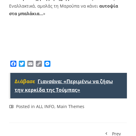
Εναλλακτικά, αμολάς τη Μαρούπα να κάνει
αυτοψία
στα μπαλάκια…
»
Facebook
Twitter
Email
Copy
Messenger
Link
Διάβασε
Γιανσάνα: «Περιμένω να ζήσω
την κερκίδα της Τούμπας»
Posted in
ALL INFO
,
Main Themes
Prev