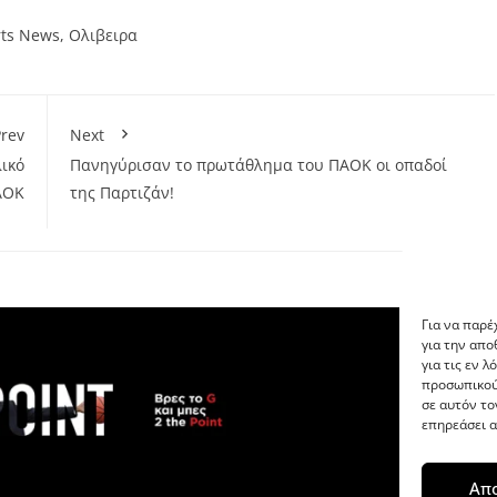
rts News
,
Ολιβειρα
rev
Next
λικό
Πανηγύρισαν το πρωτάθλημα του ΠΑΟΚ οι οπαδοί
ΑΟΚ
της Παρτιζάν!
Για να παρέ
για την απ
για τις εν 
προσωπικού
σε αυτόν το
επηρεάσει α
Απ