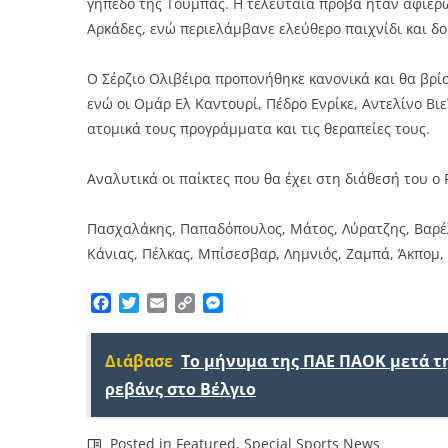
γήπεδο της Τούμπας. Η τελευταία πρόβα ήταν αφιερ
Αρκάδες, ενώ περιελάμβανε ελεύθερο παιχνίδι και δο
Ο Σέρζιο Ολιβέιρα προπονήθηκε κανονικά και θα βρ
ενώ οι Ομάρ Ελ Καντουρί, Πέδρο Ενρίκε, Αντελίνο Β
ατομικά τους προγράμματα και τις θεραπείες τους.
Αναλυτικά οι παίκτες που θα έχει στη διάθεσή του ο 
Πασχαλάκης, Παπαδόπουλος, Μάτος, Λύρατζης, Βαρέλα
Κάνιας, Πέλκας, Μπίσεσβαρ, Λημνιός, Ζαμπά, Άκπομ, 
Facebook
Twitter
Email
Copy
Messenger
Link
Διάβασε
Το μήνυμα της ΠΑΕ ΠΑΟΚ μετά τη
ρεβάνς στο Βέλγιο
Posted in
Featured
,
Special Sports News