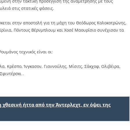
ωμένη στην τακτική προσέγγιση της αναμέτρησης με τους
υλειά στις στατικές φάσεις.
ίσκεται στην αποστολή για τη μάχη του Θεόδωρος Κολοκοτρώνης,
ιεϊρίνια, Πόντους Βέρνμπλουμ και Χοσέ Μαουρίσιο συνέχισαν τα
Ρουμάνος τεχνικός είναι οι:
, Κρέσπο, Ίνγκασον, Γιαννούλης, Μίσιτς, Σάκχοφ, Ολιβέιρα,
Σφιντέρσκι .
 χθεσινή ήττα από την Άντερλεχτ, εν όψει της