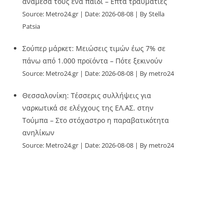
ανάμεσά τους ένα παιδί – Επτά τραυματίες
Source:
Metro24.gr
Date: 2026-08-08
By Stella
Patsia
Σούπερ μάρκετ: Μειώσεις τιμών έως 7% σε
πάνω από 1.000 προϊόντα – Πότε ξεκινούν
Source:
Metro24.gr
Date: 2026-08-08
By metro24
Θεσσαλονίκη: Τέσσερις συλλήψεις για
ναρκωτικά σε ελέγχους της ΕΛ.ΑΣ. στην
Τούμπα – Στο στόχαστρο η παραβατικότητα
ανηλίκων
Source:
Metro24.gr
Date: 2026-08-08
By metro24