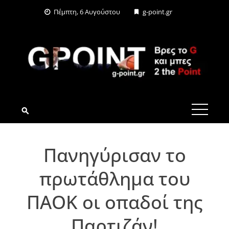
Skip
Πέμπτη, 6 Αυγούστου
g-point.gr
to
content
G-POINT.GR
Πανηγύρισαν το
πρωτάθλημα του
ΠΑΟΚ οι οπαδοί της
Παρτιζάν!