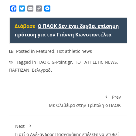
Facebook
Twitter
Email
Copy
Messenger
Link
Διάβασε
Ο ΠΑΟΚ δεν έχει δεχθεί επίσημη
πρόταση για τον Γιάννη Κωνσταντέλια
Posted in
Featured
,
Hot athletic news
Tagged in
ΠΑΟΚ
,
G-Point.gr
,
HOT ATHLETIC NEWS
,
ΠΑΡΤΙΖΑΝ
,
Βελιγραδι
Prev
Με Ολιβέιρα στην Τρίπολη ο ΠΑΟΚ
Next
Γιατί ο Αλέξανδρος Πασχαλάκης επέλεξε να ντυθεί