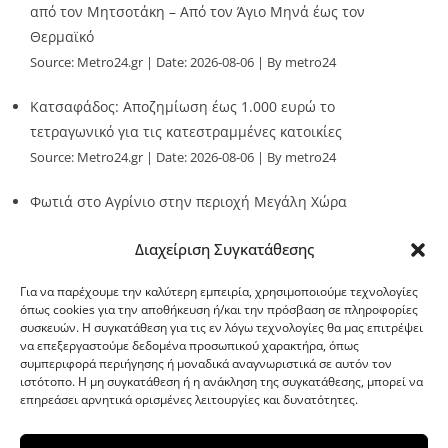
από τον Μητσοτάκη – Από τον Άγιο Μηνά έως τον
Θερμαϊκό
Source:
Metro24.gr
Date: 2026-08-06
By metro24
Κατσαφάδος: Αποζημίωση έως 1.000 ευρώ το
τετραγωνικό για τις κατεστραμμένες κατοικίες
Source:
Metro24.gr
Date: 2026-08-06
By metro24
Φωτιά στο Αγρίνιο στην περιοχή Μεγάλη Χώρα
Source:
Metro24.gr
Date: 2026-08-06
By metro24
Διαχείριση Συγκατάθεσης
Για να παρέχουμε την καλύτερη εμπειρία, χρησιμοποιούμε τεχνολογίες
όπως cookies για την αποθήκευση ή/και την πρόσβαση σε πληροφορίες
συσκευών. Η συγκατάθεση για τις εν λόγω τεχνολογίες θα μας επιτρέψει
να επεξεργαστούμε δεδομένα προσωπικού χαρακτήρα, όπως
G-point.gr
συμπεριφορά περιήγησης ή μοναδικά αναγνωριστικά σε αυτόν τον
ιστότοπο. Η μη συγκατάθεση ή η ανάκληση της συγκατάθεσης, μπορεί να
επηρεάσει αρνητικά ορισμένες λειτουργίες και δυνατότητες.