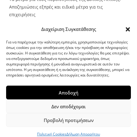
Αποζημιώσεις εξπρές και ειδικά μέτρα για τις
επιχειρήσεις
Source:
Metro24.gr
Date: 2026-08-05
By metro24
Διαχείριση Συγκατάθεσης
Για να παρέχουμε την καλύτερη εμπειρία, χρησιμοποιούμε τεχνολογίες
όπως cookies για την αποθήκευση ή/και την πρόσβαση σε πληροφορίες
συσκευών. Η συγκατάθεση για τις εν λόγω τεχνολογίες θα μας επιτρέψει
να επεξεργαστούμε δεδομένα προσωπικού χαρακτήρα, όπως
G-point.gr
συμπεριφορά περιήγησης ή μοναδικά αναγνωριστικά σε αυτόν τον
ιστότοπο. Η μη συγκατάθεση ή η ανάκληση της συγκατάθεσης, μπορεί να
επηρεάσει αρνητικά ορισμένες λειτουργίες και δυνατότητες.
Αποδοχή
Δεν αποδέχομαι
Προβολή προτιμήσεων
WordPress Theme
|
Viral News
by HashThemes
Πολιτική Cookies
Δήλωση Απορρήτου