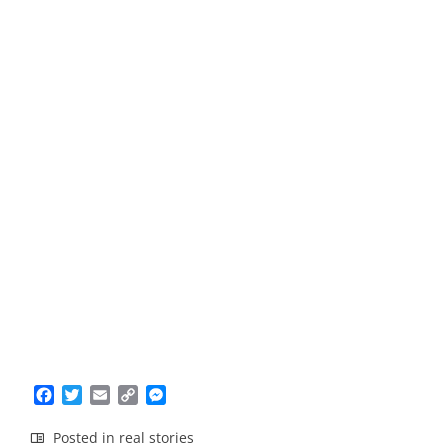
Facebook
Twitter
Email
Copy
Messenger
Link
Posted in
real stories