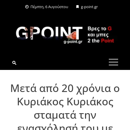
Skip
Πέμπτη, 6 Αυγούστου
g-point.gr
to
content
G-POINT.GR
Μετά από 20 χρόνια ο
Κυριάκος Κυριάκος
σταματά την
ενασχόλησή του με