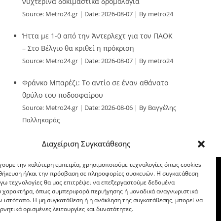
νυχτερινά δοκιμαστικά δρομολόγια
Source:
Metro24.gr
Date: 2026-08-07
By metro24
Ήττα με 1-0 από την Άντερλεχτ για τον ΠΑΟΚ
– Στο Βέλγιο θα κριθεί η πρόκριση
Source:
Metro24.gr
Date: 2026-08-07
By metro24
Φράνκο Μπαρέζι: Το αντίο σε έναν αθάνατο
θρύλο του ποδοσφαίρου
Source:
Metro24.gr
Date: 2026-08-06
By Βαγγέλης
Παλληκαράς
Διαχείριση Συγκατάθεσης
χουμε την καλύτερη εμπειρία, χρησιμοποιούμε τεχνολογίες όπως cookies
οθήκευση ή/και την πρόσβαση σε πληροφορίες συσκευών. Η συγκατάθεση
λόγω τεχνολογίες θα μας επιτρέψει να επεξεργαστούμε δεδομένα
 χαρακτήρα, όπως συμπεριφορά περιήγησης ή μοναδικά αναγνωριστικά
ν ιστότοπο. Η μη συγκατάθεση ή η ανάκληση της συγκατάθεσης, μπορεί να
ρνητικά ορισμένες λειτουργίες και δυνατότητες.