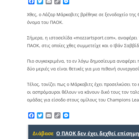
Facebook
Twitter
Email
Copy
Messenger
Link
Χθες, ο Λάζαρ Μάρκοβιτς βρέθηκε σε ξενοδοχείο της
όνομα του ΠΑΟΚ.
Σήμερα, η ιστοσελίδα «mozzartsport.com», αναφέρει 
ΠΑΟΚ, στις οποίες χθες συμμετείχε και ο Ιβάν Σαββίδ
Πιο συγκεκριμένα, το εν λόγω δημοσίευμα αναφέρει π
δύο μεριές να είναι θετικές για μια πιθανή συνεργασ
Τέλος, τονίζει πως ο Μάρκοβιτς έχει προσελκύσει το
οι ασπρόμαυροι θέλουν να κάνουν δικό τους τον ταλ
ομάδας για είσοδο στους ομίλους του Champions Lea
Facebook
Twitter
Email
Copy
Messenger
Link
Διάβασε
Ο ΠΑΟΚ δεν έχει δεχθεί επίσημ