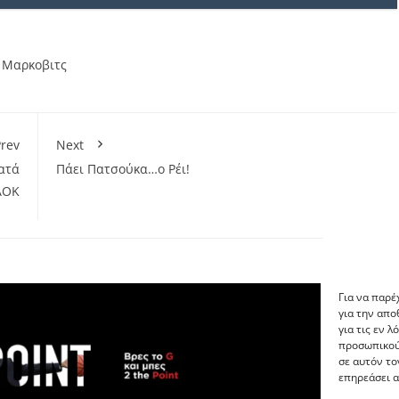
,
Μαρκοβιτς
rev
Next
ατά
Πάει Πατσούκα…ο Ρέι!
ΑΟΚ
Για να παρέ
για την απ
για τις εν 
προσωπικού
σε αυτόν το
επηρεάσει α