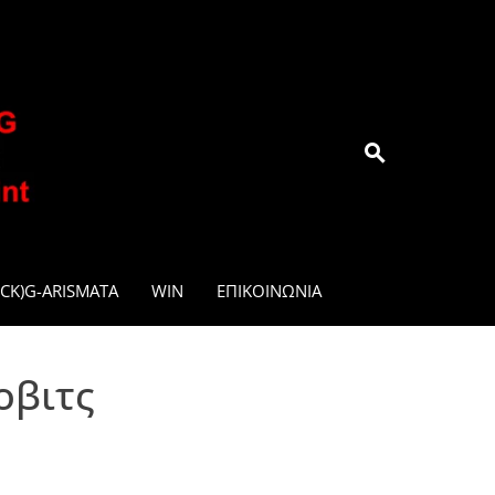
.GR
CK)G-ARISMATA
WIN
ΕΠΙΚΟΙΝΩΝΊΑ
οβιτς