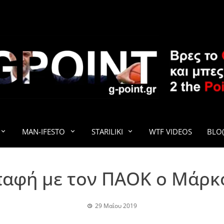
G-POINT
MAN-IFESTO
STARILIKI
WTF VIDEOS
BLO(
παφή με τον ΠΑΟΚ ο Μάρκ
29 Μαΐου 2019