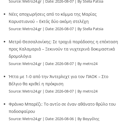
Source:
Metro24.gr
Date: 2026-08-07
By Stella Patsia
Νέες αποχωρήσεις από το κόμμα της Μαρίας
Καρυστιανού – Εκτός δύο ακόμη στελέχη
Source:
Metro24.gr
Date: 2026-08-07
By Stella Patsia
Μετρό Θεσσαλονίκης: Σε τροχιά παράδοσης η επέκταση
προς Καλαμαριά – Ξεκινούν τα νυχτερινά δοκιμαστικά
δρομολόγια
Source:
Metro24.gr
Date: 2026-08-07
By metro24
Ήττα με 1-0 από την Άντερλεχτ για τον ΠΑΟΚ – Στο
Βέλγιο θα κριθεί η πρόκριση
Source:
Metro24.gr
Date: 2026-08-07
By metro24
Φράνκο Μπαρέζι: Το αντίο σε έναν αθάνατο θρύλο του
ποδοσφαίρου
Source:
Metro24.gr
Date: 2026-08-06
By Βαγγέλης
Παλληκαράς