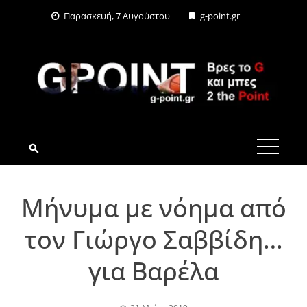
Skip
Παρασκευή, 7 Αυγούστου
g-point.gr
to
content
G-POINT.GR
Μήνυμα με νόημα από
τον Γιώργο Σαββίδη…
για Βαρέλα