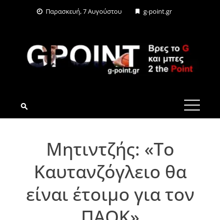
Skip
Παρασκευή, 7 Αυγούστου
g-point.gr
to
content
G-POINT.GR
Μητιντζής: «Το
Καυτανζόγλειο θα
είναι έτοιμο για τον
ΠΑΟΚ»