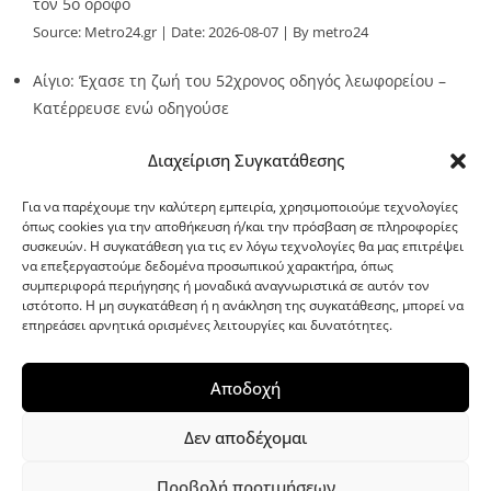
τον 5ο όροφο
Source:
Metro24.gr
Date: 2026-08-07
By metro24
Αίγιο: Έχασε τη ζωή του 52χρονος οδηγός λεωφορείου –
Κατέρρευσε ενώ οδηγούσε
Source:
Metro24.gr
Date: 2026-08-07
By metro24
Διαχείριση Συγκατάθεσης
Για να παρέχουμε την καλύτερη εμπειρία, χρησιμοποιούμε τεχνολογίες
όπως cookies για την αποθήκευση ή/και την πρόσβαση σε πληροφορίες
συσκευών. Η συγκατάθεση για τις εν λόγω τεχνολογίες θα μας επιτρέψει
να επεξεργαστούμε δεδομένα προσωπικού χαρακτήρα, όπως
G-point.gr
συμπεριφορά περιήγησης ή μοναδικά αναγνωριστικά σε αυτόν τον
ιστότοπο. Η μη συγκατάθεση ή η ανάκληση της συγκατάθεσης, μπορεί να
επηρεάσει αρνητικά ορισμένες λειτουργίες και δυνατότητες.
Αποδοχή
Δεν αποδέχομαι
Προβολή προτιμήσεων