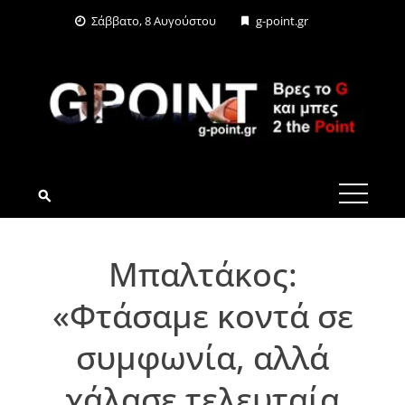
Skip
Σάββατο, 8 Αυγούστου
g-point.gr
to
content
G-POINT.GR
Μπαλτάκος:
«Φτάσαμε κοντά σε
συμφωνία, αλλά
χάλασε τελευταία