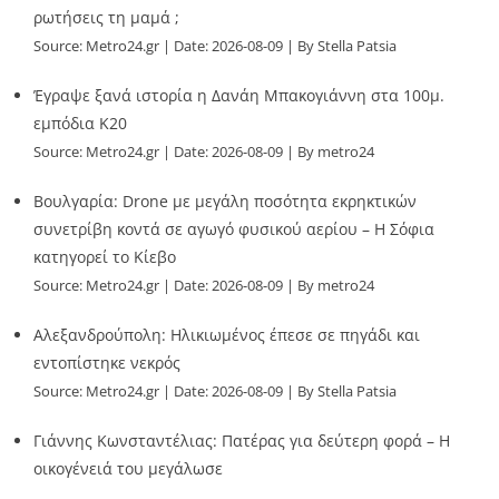
ρωτήσεις τη μαμά ;
Source:
Metro24.gr
Date: 2026-08-09
By Stella Patsia
Έγραψε ξανά ιστορία η Δανάη Μπακογιάννη στα 100μ.
εμπόδια Κ20
Source:
Metro24.gr
Date: 2026-08-09
By metro24
Βουλγαρία: Drone με μεγάλη ποσότητα εκρηκτικών
συνετρίβη κοντά σε αγωγό φυσικού αερίου – Η Σόφια
κατηγορεί το Κίεβο
Source:
Metro24.gr
Date: 2026-08-09
By metro24
Αλεξανδρούπολη: Ηλικιωμένος έπεσε σε πηγάδι και
εντοπίστηκε νεκρός
Source:
Metro24.gr
Date: 2026-08-09
By Stella Patsia
Γιάννης Κωνσταντέλιας: Πατέρας για δεύτερη φορά – Η
οικογένειά του μεγάλωσε
Source:
Metro24.gr
Date: 2026-08-09
By metro24