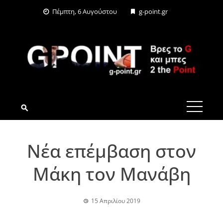
Skip
Πέμπτη, 6 Αυγούστου
g-point.gr
to
content
G-POINT.GR
Νέα επέμβαση στον
Μάκη τον Μανάβη
15 Απριλίου 2019