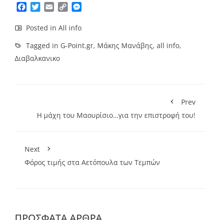
Facebook
Twitter
Email
Copy
Messenger
Link
Posted in
All info
Tagged in
G-Point.gr
,
Μάκης Μανάβης
,
all info
,
Διαβαλκανικο
Prev
H μάχη του Μαουρίσιο…για την επιστροφή του!
Next
Φόρος τιμής στα Aετόπουλα των Τεμπών
ΠΡΌΣΦΑΤΑ ΆΡΘΡΑ