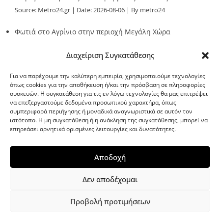
Source:
Metro24.gr
Date: 2026-08-06
By metro24
Φωτιά στο Αγρίνιο στην περιοχή Μεγάλη Χώρα
Source:
Metro24.gr
Date: 2026-08-06
By metro24
Διαχείριση Συγκατάθεσης
Για να παρέχουμε την καλύτερη εμπειρία, χρησιμοποιούμε τεχνολογίες
όπως cookies για την αποθήκευση ή/και την πρόσβαση σε πληροφορίες
συσκευών. Η συγκατάθεση για τις εν λόγω τεχνολογίες θα μας επιτρέψει
να επεξεργαστούμε δεδομένα προσωπικού χαρακτήρα, όπως
G-point.gr
συμπεριφορά περιήγησης ή μοναδικά αναγνωριστικά σε αυτόν τον
ιστότοπο. Η μη συγκατάθεση ή η ανάκληση της συγκατάθεσης, μπορεί να
επηρεάσει αρνητικά ορισμένες λειτουργίες και δυνατότητες.
Αποδοχή
Δεν αποδέχομαι
Προβολή προτιμήσεων