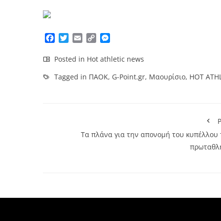
Facebook
Twitter
Email
Copy
Messenger
Link
Posted in
Hot athletic news
Tagged in
ΠΑΟΚ
,
G-Point.gr
,
Μαουρίσιο
,
HOT ATH
P
Τα πλάνα για την απονομή του κυπέλλου 
πρωταθλ