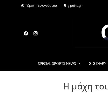
Skip
Πέμπτη, 6 Αυγούστου
g-point.gr
to
content
SPECIAL SPORTS NEWS
G-G DIARY
H μάχη το