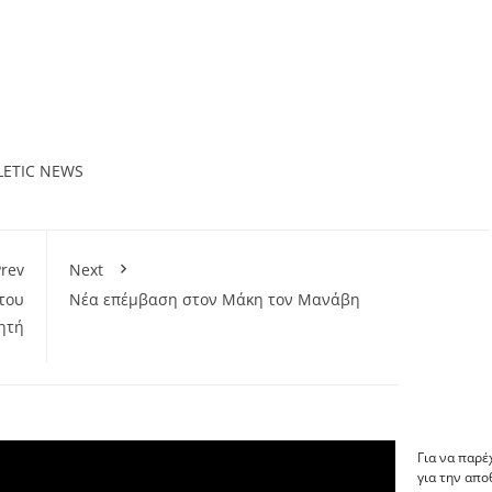
LETIC NEWS
rev
Next
του
Νέα επέμβαση στον Μάκη τον Μανάβη
ητή
Για να παρέ
για την απ