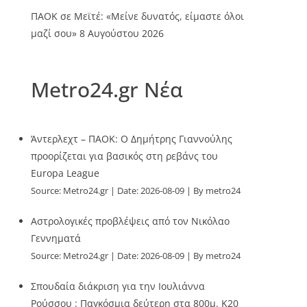
ΠΑΟΚ σε Μεϊτέ: «Μείνε δυνατός, είμαστε όλοι
μαζί σου»
8 Αυγούστου 2026
Metro24.gr Νέα
Άντερλεχτ – ΠΑΟΚ: Ο Δημήτρης Γιαννούλης
προορίζεται για βασικός στη ρεβάνς του
Europa League
Source:
Metro24.gr
Date: 2026-08-09
By metro24
Αστρολογικές προβλέψεις από τον Νικόλαο
Γεννηματά
Source:
Metro24.gr
Date: 2026-08-09
By metro24
Σπουδαία διάκριση για την Ιουλιάννα
Ρούσσου : Παγκόσμια δεύτερη στα 800μ. Κ20