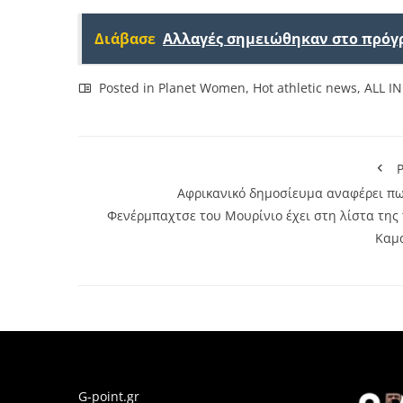
Link
Διάβασε
Αλλαγές σημειώθηκαν στο πρόγ
Posted in
Planet Women
,
Hot athletic news
,
ALL I
P
Αφρικανικό δημοσίευμα αναφέρει πω
Φενέρμπαχτσε του Μουρίνιο έχει στη λίστα της 
Καμ
G-point.gr