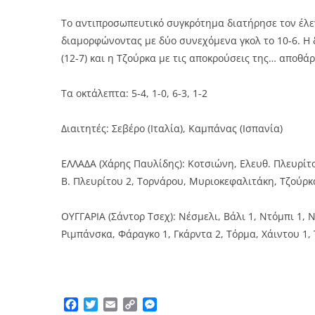
Το αντιπροσωπευτικό συγκρότημα διατήρησε τον έλεγ
διαμορφώνοντας με δύο συνεχόμενα γκολ το 10-6. Η
(12-7) και η Τζούρκα με τις αποκρούσεις της… αποθ
Τα οκτάλεπτα: 5-4, 1-0, 6-3, 1-2
Διαιτητές: Σεβέρο (Ιταλία), Καμπάνας (Ισπανία)
ΕΛΛΑΔΑ (Χάρης Παυλίδης): Κοτσιώνη, Ελευθ. Πλευρίτου
Β. Πλευρίτου 2, Τορνάρου, Μυριοκεφαλιτάκη, Τζούρκ
ΟΥΓΓΑΡΙΑ (Σάντορ Τσεχ): Νέσμελι, Βάλι 1, Ντόμπι 1, 
Ριμπάνσκα, Φάραγκο 1, Γκάρντα 2, Τόρμα, Χάιντου 1,
Facebook
Twitter
Email
Copy
Messenger