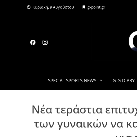
Skip
Κυριακή, 9 Αυγούστου
g-point.gr
to
content
SPECIAL SPORTS NEWS
G-G DIARY
Νέα τεράστια επιτυχ
των γυναικών να κα