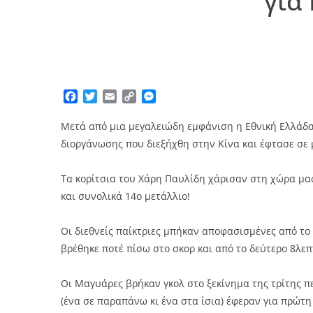
για
Facebook
Twitter
Email
Copy
Messenger
Link
Μετά από μια μεγαλειώδη εμφάνιση η Εθνική Ελλάδας
διοργάνωσης που διεξήχθη στην Κίνα και έφτασε σε 
Τα κορίτσια του Χάρη Παυλίδη χάρισαν στη χώρα μας
και συνολικά 14ο μετάλλιο!
Οι διεθνείς παίκτριες μπήκαν αποφασισμένες από το
βρέθηκε ποτέ πίσω στο σκορ και από το δεύτερο 8λεπ
Οι Μαγυάρες βρήκαν γκολ στο ξεκίνημα της τρίτης πε
(ένα σε παραπάνω κι ένα στα ίσια) έφεραν για πρώτη 