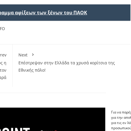
ραμμα αφίξεων των ξένων του ΠΑΟΚ
NFO
rev
Next
ς η
Επέστρεψαν στην Ελλάδα τα χρυσά κορίτσια της
τον
Εθνικής πόλο!
αρά
Για να παρέ
για την απ
για τις εν 
προσωπικού