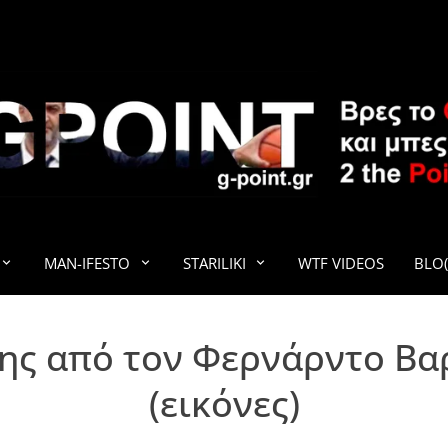
G-POINT
MAN-IFESTO
STARILIKI
WTF VIDEOS
BLO(
ης από τον Φερνάρντο Βαρ
(εικόνες)