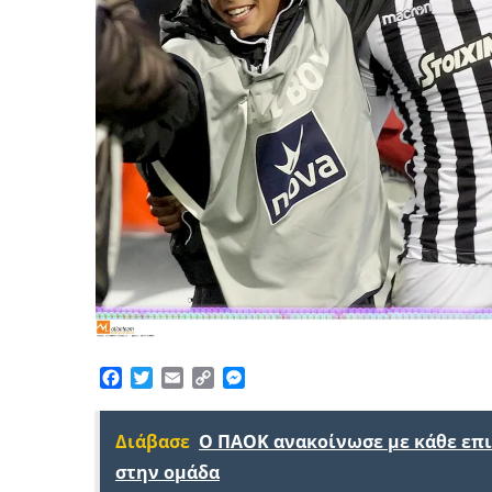
Facebook
Twitter
Email
Copy
Messenger
Link
Διάβασε
Ο ΠΑΟΚ ανακοίνωσε με κάθε επ
στην ομάδα