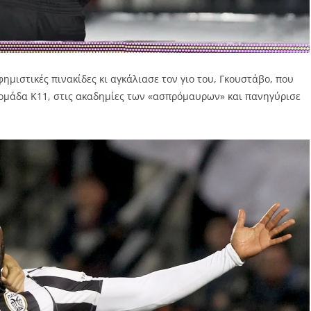
ημιστικές πινακίδες κι αγκάλιασε τον γιο του, Γκουστάβο, που
ν ομάδα Κ11, στις ακαδημίες των «ασπρόμαυρων» και πανηγύρισε