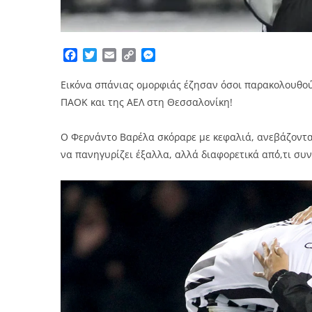
Facebook
Twitter
Email
Copy
Messenger
Link
Εικόνα σπάνιας ομορφιάς έζησαν όσοι παρακολουθο
ΠΑΟΚ και της ΑΕΛ στη Θεσσαλονίκη!
Ο Φερνάντο Βαρέλα σκόραρε με κεφαλιά, ανεβάζοντας
να πανηγυρίζει έξαλλα, αλλά διαφορετικά απ΄ό,τι συν