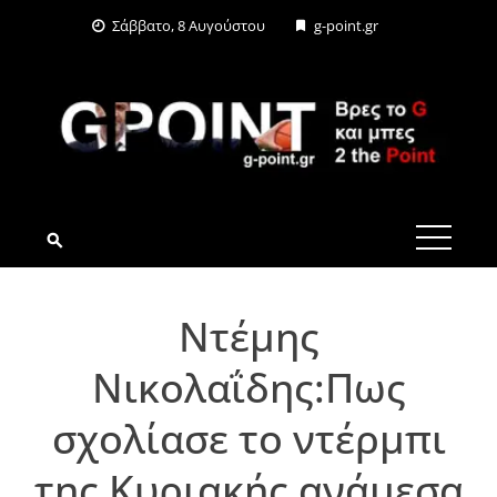
Skip
Σάββατο, 8 Αυγούστου
g-point.gr
to
content
G-POINT.GR
Ντέμης
Νικολαΐδης:Πως
σχολίασε το ντέρμπι
της Κυριακής ανάμεσα