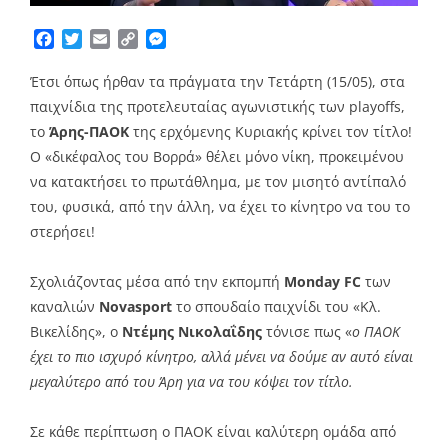
Facebook
Twitter
Email
Copy
Messenger
Link
Έτσι όπως ήρθαν τα πράγματα την Τετάρτη (15/05), στα
παιχνίδια της προτελευταίας αγωνιστικής των playoffs,
το
Άρης-ΠΑΟΚ
της ερχόμενης Κυριακής κρίνει τον τίτλο!
Ο «δικέφαλος του Βορρά» θέλει μόνο νίκη, προκειμένου
να κατακτήσει το πρωτάθλημα, με τον μισητό αντίπαλό
του, φυσικά, από την άλλη, να έχει το κίνητρο να του το
στερήσει!
Σχολιάζοντας μέσα από την εκπομπή
Monday FC
των
καναλιών
Novasport
το σπουδαίο παιχνίδι του «Κλ.
Βικελίδης», ο
Ντέμης Νικολαΐδης
τόνισε πως «
ο ΠΑΟΚ
έχει το πιο ισχυρό κίνητρο, αλλά μένει να δούμε αν αυτό είναι
μεγαλύτερο από του Άρη για να του κόψει τον τίτλο.
Σε κάθε περίπτωση ο ΠΑΟΚ είναι καλύτερη ομάδα από