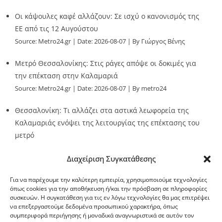
Οι κάψουλες καφέ αλλάζουν: Σε ισχύ ο κανονισμός της
ΕΕ από τις 12 Αυγούστου
Source:
Metro24.gr
Date: 2026-08-07
By Γιώργος Βένης
Μετρό Θεσσαλονίκης: Στις ράγες απόψε οι δοκιμές για
την επέκταση στην Καλαμαριά
Source:
Metro24.gr
Date: 2026-08-07
By metro24
Θεσσαλονίκη: Τι αλλάζει στα αστικά λεωφορεία της
Καλαμαριάς ενόψει της λειτουργίας της επέκτασης του
μετρό
Source:
Metro24.gr
Date: 2026-08-07
By metro24
Διαχείριση Συγκατάθεσης
Για να παρέχουμε την καλύτερη εμπειρία, χρησιμοποιούμε τεχνολογίες
όπως cookies για την αποθήκευση ή/και την πρόσβαση σε πληροφορίες
συσκευών. Η συγκατάθεση για τις εν λόγω τεχνολογίες θα μας επιτρέψει
να επεξεργαστούμε δεδομένα προσωπικού χαρακτήρα, όπως
G-point.gr
συμπεριφορά περιήγησης ή μοναδικά αναγνωριστικά σε αυτόν τον