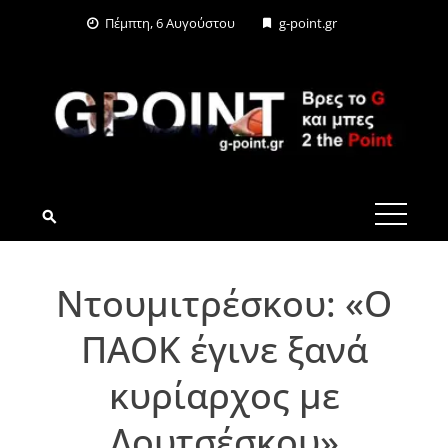
Skip
Πέμπτη, 6 Αυγούστου
g-point.gr
to
content
G-POINT.GR
Ντουμιτρέσκου: «Ο
ΠΑΟΚ έγινε ξανά
κυρίαρχος με
Λουτσέσκου»