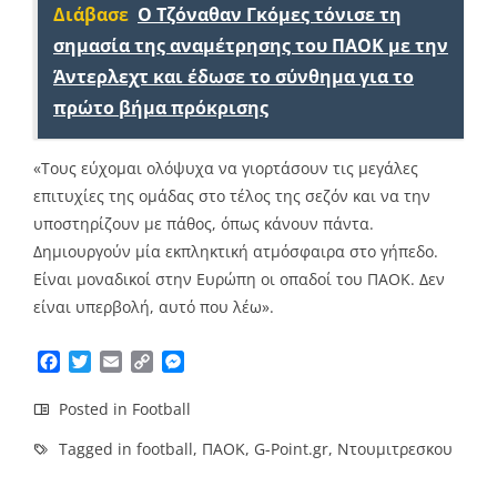
Διάβασε
Ο Τζόναθαν Γκόμες τόνισε τη
σημασία της αναμέτρησης του ΠΑΟΚ με την
Άντερλεχτ και έδωσε το σύνθημα για το
πρώτο βήμα πρόκρισης
«Τους εύχομαι ολόψυχα να γιορτάσουν τις μεγάλες
επιτυχίες της ομάδας στο τέλος της σεζόν και να την
υποστηρίζουν με πάθος, όπως κάνουν πάντα.
Δημιουργούν μία εκπληκτική ατμόσφαιρα στο γήπεδο.
Είναι μοναδικοί στην Ευρώπη οι οπαδοί του ΠΑΟΚ. Δεν
είναι υπερβολή, αυτό που λέω».
Facebook
Twitter
Email
Copy
Messenger
Link
Posted in
Football
Tagged in
football
,
ΠΑΟΚ
,
G-Point.gr
,
Ντουμιτρεσκου