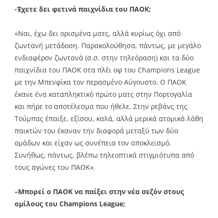
-Έχετε δει φετινά παιχνίδια του ΠΑΟΚ;
«Ναι, έχω δει ορισμένα ματς, αλλά κυρίως όχι από
ζωντανή μετάδοση. Παρακολούθησα, πάντως, με μεγάλο
ενδιαφέρον ζωντανά (σ.σ. στην τηλεόραση) και τα δύο
παιχνίδια του ΠΑΟΚ στα πλέι οφ του Champions League
με την Μπενφίκα τον περασμένο Αύγουστο. Ο ΠΑΟΚ
έκανε ένα καταπληκτικό πρώτο ματς στην Πορτογαλία
και πήρε το αποτέλεσμα που ήθελε. Στην ρεβάνς της
Τούμπας έπαιξε, εξίσου, καλά, αλλά μερικά ατομικά λάθη
παικτών του έκαναν την διαφορά μεταξύ των δύο
ομάδων και είχαν ως συνέπεια τον αποκλεισμό.
Συνήθως, πάντως, βλέπω τηλεοπτικά στιγμιότυπα από
τους αγώνες του ΠΑΟΚ».
–Μπορεί ο ΠΑΟΚ να παίξει στην νέα σεζόν στους
ομίλους του Champions League;