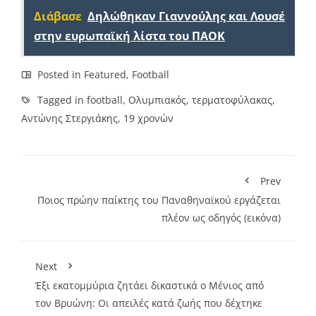
Διάβασε
Δηλώθηκαν Γιαννούλης και Λουσέ
στην ευρωπαϊκή λίστα του ΠΑΟΚ
Posted in
Featured
,
Football
Tagged in
football
,
Ολυμπιακός
,
τερματοφύλακας
,
Αντώνης Στεργιάκης
,
19 χρονών
Prev
Ποιος πρώην παίκτης του Παναθηναϊκού εργάζεται
πλέον ως οδηγός (εικόνα)
Next
Έξι εκατομμύρια ζητάει δικαστικά ο Μένιος από
τον Βρυώνη: Οι απειλές κατά ζωής που δέχτηκε