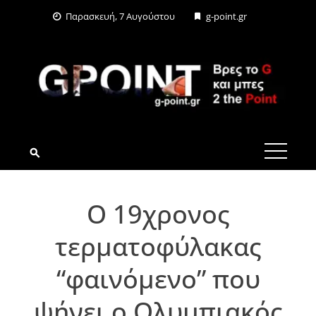
Skip
Παρασκευή, 7 Αυγούστου
g-point.gr
to
content
G-POINT.GR
Ο 19χρονος
τερματοφύλακας
“φαινόμενο” που
ψήνει ο Ολυμπιακός