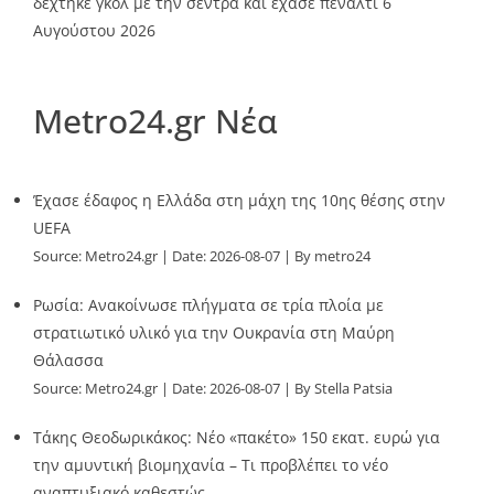
δέχτηκε γκολ με την σέντρα και έχασε πέναλτι
6
Αυγούστου 2026
Metro24.gr Νέα
Έχασε έδαφος η Ελλάδα στη μάχη της 10ης θέσης στην
UEFA
Source:
Metro24.gr
Date: 2026-08-07
By metro24
Ρωσία: Ανακοίνωσε πλήγματα σε τρία πλοία με
στρατιωτικό υλικό για την Ουκρανία στη Μαύρη
Θάλασσα
Source:
Metro24.gr
Date: 2026-08-07
By Stella Patsia
Τάκης Θεοδωρικάκος: Νέο «πακέτο» 150 εκατ. ευρώ για
την αμυντική βιομηχανία – Τι προβλέπει το νέο
αναπτυξιακό καθεστώς