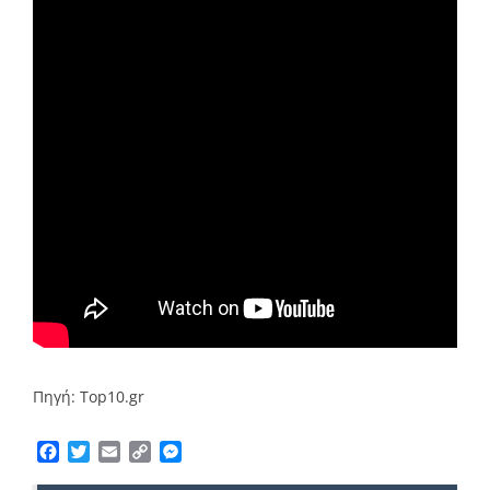
Πηγή: Top10.gr
Facebook
Twitter
Email
Copy
Messenger
Link