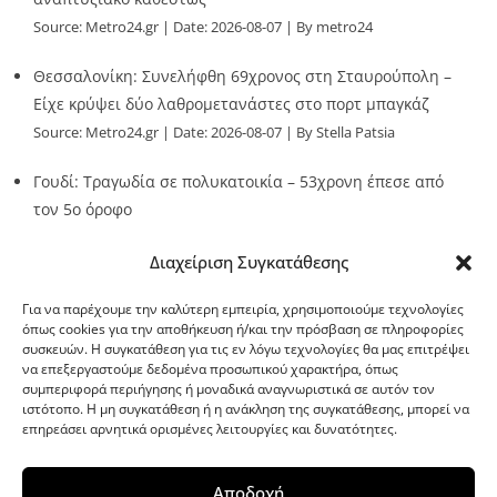
Source:
Metro24.gr
Date: 2026-08-07
By metro24
Θεσσαλονίκη: Συνελήφθη 69χρονος στη Σταυρούπολη –
Είχε κρύψει δύο λαθρομετανάστες στο πορτ μπαγκάζ
Source:
Metro24.gr
Date: 2026-08-07
By Stella Patsia
Γουδί: Τραγωδία σε πολυκατοικία – 53χρονη έπεσε από
τον 5ο όροφο
Source:
Metro24.gr
Date: 2026-08-07
By metro24
Διαχείριση Συγκατάθεσης
Για να παρέχουμε την καλύτερη εμπειρία, χρησιμοποιούμε τεχνολογίες
όπως cookies για την αποθήκευση ή/και την πρόσβαση σε πληροφορίες
συσκευών. Η συγκατάθεση για τις εν λόγω τεχνολογίες θα μας επιτρέψει
να επεξεργαστούμε δεδομένα προσωπικού χαρακτήρα, όπως
G-point.gr
συμπεριφορά περιήγησης ή μοναδικά αναγνωριστικά σε αυτόν τον
ιστότοπο. Η μη συγκατάθεση ή η ανάκληση της συγκατάθεσης, μπορεί να
επηρεάσει αρνητικά ορισμένες λειτουργίες και δυνατότητες.
Αποδοχή