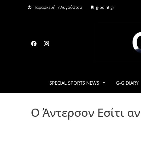
Skip
Παρασκευή, 7 Αυγούστου
g-point.gr
to
content
SPECIAL SPORTS NEWS
G-G DIARY
Ο Άντερσον Εσίτι α