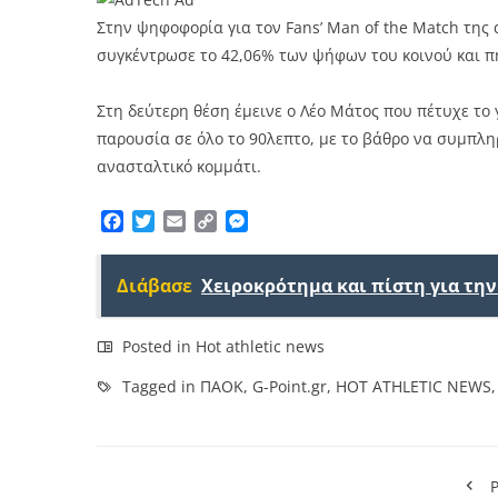
Στην ψηφοφορία για τον Fans’ Man of the Match της 
συγκέντρωσε το 42,06% των ψήφων του κοινού και πή
Στη δεύτερη θέση έμεινε ο Λέο Μάτος που πέτυχε το
παρουσία σε όλο το 90λεπτο, με το βάθρο να συμπληρ
ανασταλτικό κομμάτι.
Facebook
Twitter
Email
Copy
Messenger
Link
Διάβασε
Χειροκρότημα και πίστη για τη
Posted in
Hot athletic news
Tagged in
ΠΑΟΚ
,
G-Point.gr
,
HOT ATHLETIC NEWS
P