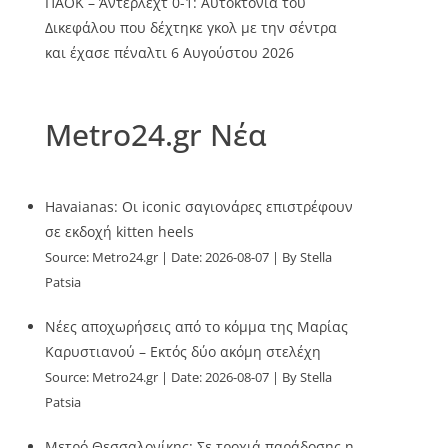
ΠΑΟΚ – Άντερλεχτ 0-1: Αυτοκτονία του
Δικεφάλου που δέχτηκε γκολ με την σέντρα
και έχασε πέναλτι
6 Αυγούστου 2026
Metro24.gr Νέα
Havaianas: Οι iconic σαγιονάρες επιστρέφουν
σε εκδοχή kitten heels
Source:
Metro24.gr
Date: 2026-08-07
By Stella
Patsia
Νέες αποχωρήσεις από το κόμμα της Μαρίας
Καρυστιανού – Εκτός δύο ακόμη στελέχη
Source:
Metro24.gr
Date: 2026-08-07
By Stella
Patsia
Μετρό Θεσσαλονίκης: Σε τροχιά παράδοσης η