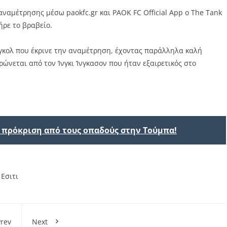
αναμέτρησης μέσω paokfc.gr και PAOK FC Official App ο The Tank
ρε το βραβείο.
 γκολ που έκρινε την αναμέτρηση, έχοντας παράλληλα καλή
ώνεται από τον Ίνγκι Ίνγκασον που ήταν εξαιρετικός στο
ν πρόκριση από τους οπαδούς στην Τούμπα!
,
Εσιτι
rev
Next