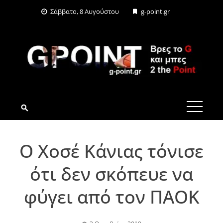
Skip
Σάββατο, 8 Αυγούστου
g-point.gr
to
content
G-POINT.GR
Ο Χοσέ Κάνιας τόνισε
ότι δεν σκόπευε να
φύγει από τον ΠΑΟΚ