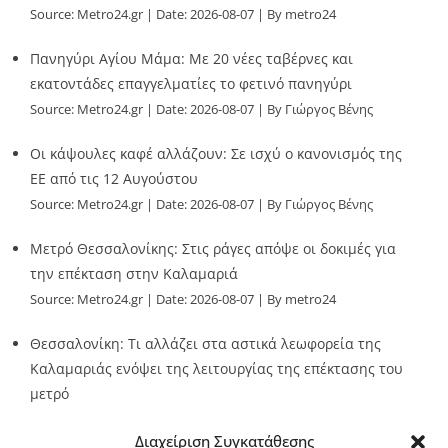
Source:
Metro24.gr
Date: 2026-08-07
By metro24
Πανηγύρι Αγίου Μάμα: Με 20 νέες ταβέρνες και
εκατοντάδες επαγγελματίες το φετινό πανηγύρι
Source:
Metro24.gr
Date: 2026-08-07
By Γιώργος Βένης
Οι κάψουλες καφέ αλλάζουν: Σε ισχύ ο κανονισμός της
ΕΕ από τις 12 Αυγούστου
Source:
Metro24.gr
Date: 2026-08-07
By Γιώργος Βένης
Μετρό Θεσσαλονίκης: Στις ράγες απόψε οι δοκιμές για
την επέκταση στην Καλαμαριά
Source:
Metro24.gr
Date: 2026-08-07
By metro24
Θεσσαλονίκη: Τι αλλάζει στα αστικά λεωφορεία της
Καλαμαριάς ενόψει της λειτουργίας της επέκτασης του
μετρό
Source:
Metro24.gr
Date: 2026-08-07
By metro24
Διαχείριση Συγκατάθεσης