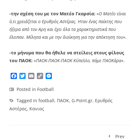
-την σχέση του με τον Ματέο Γκαρσία:
«
Ο Ματέο είναι
ό,τι χρειάζεται ο Ερυθρός Αστέρας. Ηταν ένας παίκτης που
ήξερα από τον Αρη και έχει όλα τα χαρακτηριστικά που
έλειπαν. Μίλησα και με την διοίκηση για την απόκτηση του
».
-το μήνυμα που θα ήθελε να στείλεις στους φίλους
του ΠΑΟΚ:
«
ΠΑΟΚ-ΠΑΟΚ-ΠΑΟΚ Κύπελλο, πάμε ΠΑΟΚάρα
».
Facebook
Twitter
Email
Copy
Messenger
Link
Posted in
Football
Tagged in
football
,
ΠΑΟΚ
,
G-Point.gr
,
Ερυθρός
Αστέρας
,
Κανιας
Prev