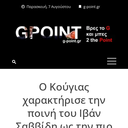
Skip
Παρασκευή, 7 Αυγούστου
g-point.gr
to
content
G-POINT.GR
Ο Κούγιας
χαρακτήρισε την
ποινή του Ιβάν
Σαββίδη ως την πιο