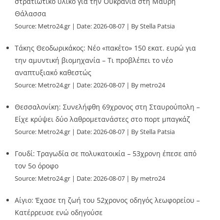
στρατιωτικό υλικό για την Ουκρανία στη Μαύρη
Θάλασσα
Source:
Metro24.gr
Date: 2026-08-07
By Stella Patsia
Τάκης Θεοδωρικάκος: Νέο «πακέτο» 150 εκατ. ευρώ για
την αμυντική βιομηχανία – Τι προβλέπει το νέο
αναπτυξιακό καθεστώς
Source:
Metro24.gr
Date: 2026-08-07
By metro24
Θεσσαλονίκη: Συνελήφθη 69χρονος στη Σταυρούπολη –
Είχε κρύψει δύο λαθρομετανάστες στο πορτ μπαγκάζ
Source:
Metro24.gr
Date: 2026-08-07
By Stella Patsia
Γουδί: Τραγωδία σε πολυκατοικία – 53χρονη έπεσε από
τον 5ο όροφο
Source:
Metro24.gr
Date: 2026-08-07
By metro24
Αίγιο: Έχασε τη ζωή του 52χρονος οδηγός λεωφορείου –
Κατέρρευσε ενώ οδηγούσε