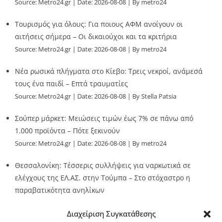
Source:
Metro24.gr
Date: 2026-08-08
By metro24
Τουρισμός για όλους: Για ποιους ΑΦΜ ανοίγουν οι
αιτήσεις σήμερα – Οι δικαιούχοι και τα κριτήρια
Source:
Metro24.gr
Date: 2026-08-08
By metro24
Νέα ρωσικά πλήγματα στο Κίεβο: Τρεις νεκροί, ανάμεσά
τους ένα παιδί – Επτά τραυματίες
Source:
Metro24.gr
Date: 2026-08-08
By Stella Patsia
Σούπερ μάρκετ: Μειώσεις τιμών έως 7% σε πάνω από
1.000 προϊόντα – Πότε ξεκινούν
Source:
Metro24.gr
Date: 2026-08-08
By metro24
Θεσσαλονίκη: Τέσσερις συλλήψεις για ναρκωτικά σε
ελέγχους της ΕΛ.ΑΣ. στην Τούμπα – Στο στόχαστρο η
παραβατικότητα ανηλίκων
Source:
Metro24.gr
Date: 2026-08-08
By metro24
Διαχείριση Συγκατάθεσης