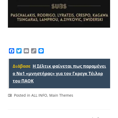
Facebook
Twitter
Email
Copy
Messenger
Link
Διάβασε
Η Σέλτικ φαίνεται πως παραμένει
ο Νο1 «μνηστήρας» για τον Γκρεγκ Τέιλορ
του ΠΑΟΚ
Posted in
ALL INFO
,
Main Themes