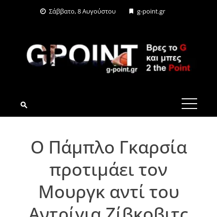
Skip
Σάββατο, 8 Αυγούστου
g-point.gr
to
content
G-POINT.GR
Ο Πάμπλο Γκαρσία
προτιμάει τον
Μουργκ αντί του
Αντρίγια Ζίβκοβιτς