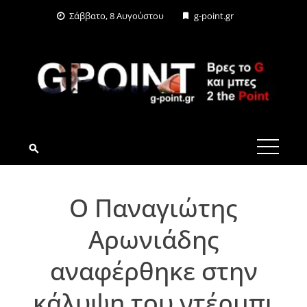
Skip
Σάββατο, 8 Αυγούστου
g-point.gr
to
content
G-POINT.GR
Ο Παναγιώτης
Αρωνιάδης
αναφέρθηκε στην
κάλυψη του ντέρμπι