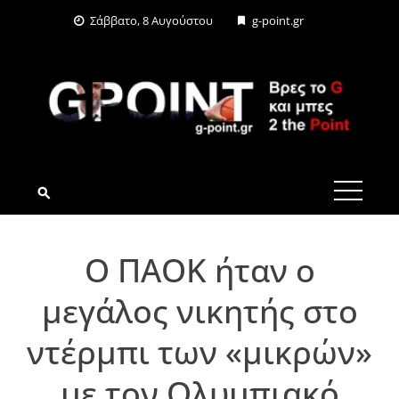
Skip
Σάββατο, 8 Αυγούστου
g-point.gr
to
content
G-POINT.GR
Ο ΠΑΟΚ ήταν ο
μεγάλος νικητής στο
ντέρμπι των «μικρών»
με τον Ολυμπιακό