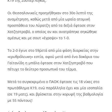
Κ19 της Σούπερ Λίγκας.
Οι Θεσσαλονικείς προηγήθηκαν στο 30ο λεπτό της
αναμέτρηση, καθώς μετά από μία ωραία ατομική
προσπάθεια του Λύρατζη από τα δεξιά έφτασε στον
Χατζηστραβό, ο οποίος αν και ανατράπηκε σηκώθηκε
αμέσως και με σουτ «έγραψε» το 1-0.
Το 2-0 έγινε στο 59΄μετά από μία φάση διαρκείας στην
«ερυθρόλευκη» εστία, αφού μετά από ένα δοκάρια του
Γαϊτανίδη η μπάλα έφτασε στον Χατζηστραβό που
πέτυχε το δεύτερο προσωπικό του τέρμα.
Μετά το συγκεκριμένο ο ΠΑΟΚ έφτασε τις 18 νίκες στο
πρωτάθλημα Κ19, ενώ παράλληλα έχει και μία ισοπαλία
(σε 19 ματς), και βρίσκεται στην κορυφή της βαθμολογία
με 55 πόντους!