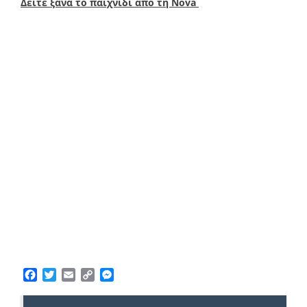
Δείτε ξανά το παιχνίδι από τη Nova
Facebook
Twitter
Email
Copy
Messenger
Link