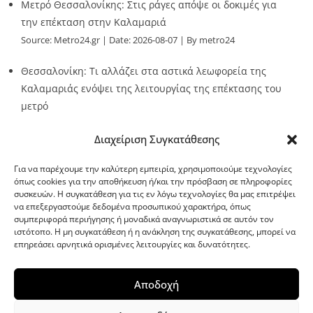
Μετρό Θεσσαλονίκης: Στις ράγες απόψε οι δοκιμές για
την επέκταση στην Καλαμαριά
Source:
Metro24.gr
Date: 2026-08-07
By metro24
Θεσσαλονίκη: Τι αλλάζει στα αστικά λεωφορεία της
Καλαμαριάς ενόψει της λειτουργίας της επέκτασης του
μετρό
Source:
Metro24.gr
Date: 2026-08-07
By metro24
Διαχείριση Συγκατάθεσης
Για να παρέχουμε την καλύτερη εμπειρία, χρησιμοποιούμε τεχνολογίες
όπως cookies για την αποθήκευση ή/και την πρόσβαση σε πληροφορίες
συσκευών. Η συγκατάθεση για τις εν λόγω τεχνολογίες θα μας επιτρέψει
να επεξεργαστούμε δεδομένα προσωπικού χαρακτήρα, όπως
G-point.gr
συμπεριφορά περιήγησης ή μοναδικά αναγνωριστικά σε αυτόν τον
ιστότοπο. Η μη συγκατάθεση ή η ανάκληση της συγκατάθεσης, μπορεί να
επηρεάσει αρνητικά ορισμένες λειτουργίες και δυνατότητες.
Αποδοχή