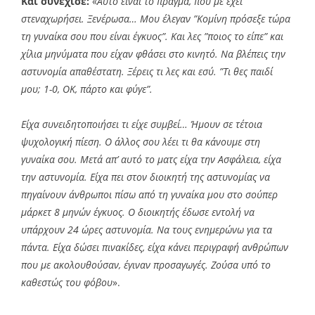
Και συνέχισε:
«
Αυτό είναι το πράγμα, που με έχει
στεναχωρήσει. Ξενέρωσα… Μου έλεγαν ”Κομίνη πρόσεξε τώρα
τη γυναίκα σου που είναι έγκυος”. Και λες ”ποιος το είπε” και
χίλια μηνύματα που είχαν φθάσει στο κινητό. Να βλέπεις την
αστυνομία απαθέστατη. Ξέρεις τι λες και εσύ. ”Τι θες παιδί
μου; 1-0, ΟΚ, πάρτο και φύγε”.
Είχα συνειδητοποιήσει τι είχε συμβεί… Ήμουν σε τέτοια
ψυχολογική πίεση. Ο άλλος σου λέει τι θα κάνουμε στη
γυναίκα σου. Μετά απ’ αυτό το ματς είχα την Ασφάλεια, είχα
την αστυνομία. Είχα πει στον διοικητή της αστυνομίας να
πηγαίνουν άνθρωποι πίσω από τη γυναίκα μου στο σούπερ
μάρκετ 8 μηνών έγκυος. Ο διοικητής έδωσε εντολή να
υπάρχουν 24 ώρες αστυνομία. Να τους ενημερώνω για τα
πάντα. Είχα δώσει πινακίδες, είχα κάνει περιγραφή ανθρώπων
που με ακολουθούσαν, έγιναν προσαγωγές. Ζούσα υπό το
καθεστώς του φόβου
».