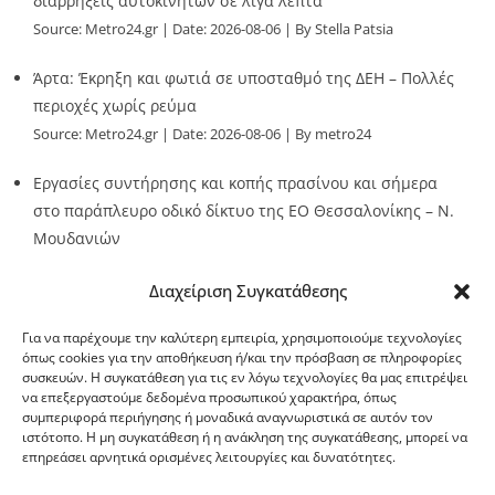
διαρρήξεις αυτοκινήτων σε λίγα λεπτά
Source:
Metro24.gr
Date: 2026-08-06
By Stella Patsia
Άρτα: Έκρηξη και φωτιά σε υποσταθμό της ΔΕΗ – Πολλές
περιοχές χωρίς ρεύμα
Source:
Metro24.gr
Date: 2026-08-06
By metro24
Εργασίες συντήρησης και κοπής πρασίνου και σήμερα
στο παράπλευρο οδικό δίκτυο της ΕΟ Θεσσαλονίκης – Ν.
Μουδανιών
Source:
Metro24.gr
Date: 2026-08-06
By metro24
Διαχείριση Συγκατάθεσης
Για να παρέχουμε την καλύτερη εμπειρία, χρησιμοποιούμε τεχνολογίες
όπως cookies για την αποθήκευση ή/και την πρόσβαση σε πληροφορίες
συσκευών. Η συγκατάθεση για τις εν λόγω τεχνολογίες θα μας επιτρέψει
να επεξεργαστούμε δεδομένα προσωπικού χαρακτήρα, όπως
G-point.gr
συμπεριφορά περιήγησης ή μοναδικά αναγνωριστικά σε αυτόν τον
ιστότοπο. Η μη συγκατάθεση ή η ανάκληση της συγκατάθεσης, μπορεί να
επηρεάσει αρνητικά ορισμένες λειτουργίες και δυνατότητες.