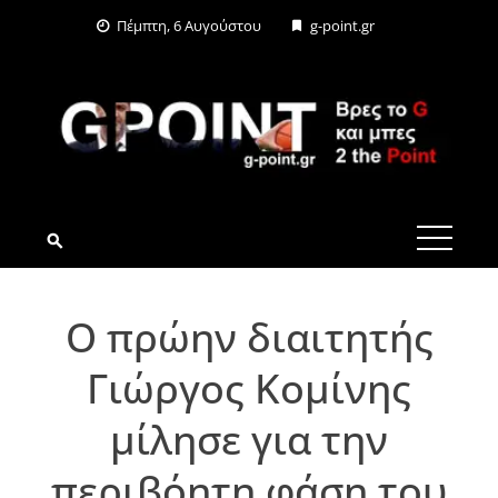
Skip
Πέμπτη, 6 Αυγούστου
g-point.gr
to
content
G-POINT.GR
Ο πρώην διαιτητής
Γιώργος Κομίνης
μίλησε για την
περιβόητη φάση του