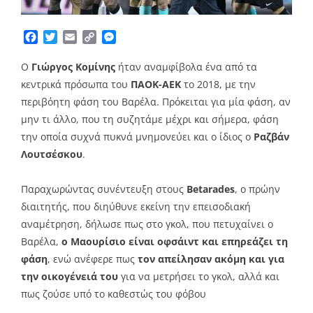
Facebook
Twitter
Email
Copy
Messenger
Link
Ο
Γιώργος Κομίνης
ήταν αναμφίβολα ένα από τα
κεντρικά πρόσωπα του
ΠΑΟΚ-ΑΕΚ
το 2018, με την
περιβόητη φάση του Βαρέλα. Πρόκειται για μία φάση, αν
μην τι άλλο, που τη συζητάμε μέχρι και σήμερα, φάση
την οποία συχνά πυκνά μνημονεύει και ο ίδιος ο
Ραζβάν
Λουτσέσκου
.
Παραχωρώντας συνέντευξη στους
Betarades
, ο πρώην
διαιτητής, που διηύθυνε εκείνη την επεισοδιακή
αναμέτρηση, δήλωσε πως στο γκολ, που πετυχαίνει ο
Βαρέλα,
ο Μαουρίσιο είναι οφσάιντ και επηρεάζει τη
φάση
, ενώ ανέφερε πως
τον απείλησαν ακόμη και για
την οικογένειά του
για να μετρήσει το γκολ, αλλά και
πως ζούσε υπό το καθεστώς του φόβου