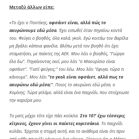
Μεταξύ άλλων είπε:
«
Το έχει ο Ποντίκης,
οφσάιντ είναι, αλλά πώς το
ακυρώνουμε εδώ μέσα
. Έχει ειπωθεί όταν πηγαίνω κοντά
του. Φεύγει ο βοηθός, όλα καλά, γκολ. Εγώ κοιτάω τον Βαρέλα
μη βγάλει κάποια φανέλα. Βλέπω μετά τον βοηθό ότι έχει
σταματήσει, με παίκτες της ΑΕΚ. Μου λέει ο βοηθός, ”Γιώργο
έλα δω”. Πηγαίνοντας εκεί, μου λέει ”ο Μαουρίσιο είναι
οφσάιντ”. ”Γιατί φεύγεις;” του λέω. Μου λέει ”έφυγα, τώρα τι
κάνουμε”. Μου λέει
”το γκολ είναι οφσάιντ, αλλά πως το
ακυρώνω εδώ μέσα;”
. Ποιος το ακυρώνει εδώ μέσα, ο
Κομίνης; Τώρα γελάμε, αλλά είναι ένα παιχνίδι, που στοίχειωσε
την καριέρα μου.
Το ματς μέχρι τότε είχε πάει κούκλα.
Στο 10?’ έχω τέσσερις
κίτρινες, έχουν γίνει οι παίκτες κοριτσάκια
. Το παιχνίδι
κυλάει. Έρχεται η στιγμή αυτή, και το ανάθεμα είναι ότι πριν
από κάθε παιχνίδι κάνουμε ένα μίτινγκ. Ξέρουμε ότι ο Μάτος