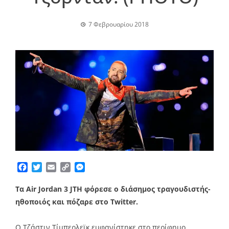
7 Φεβρουαρίου 2018
Facebook
Twitter
Email
Copy
Messenger
Link
Τα Air Jordan 3 JTH φόρεσε ο διάσημος τραγουδιστής-
ηθοποιός και πόζαρε στο Twitter.
Ο Τζάστιν Τίμπερλεϊκ εμφανίστηκε στο περίφημο