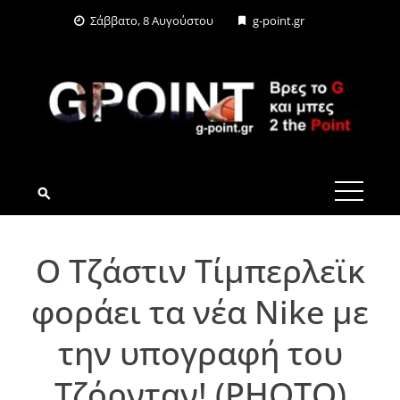
Skip
Σάββατο, 8 Αυγούστου
g-point.gr
to
content
G-POINT.GR
Ο Τζάστιν Τίμπερλεϊκ
φοράει τα νέα Nike με
την υπογραφή του
Τζόρνταν! (PHOTO)