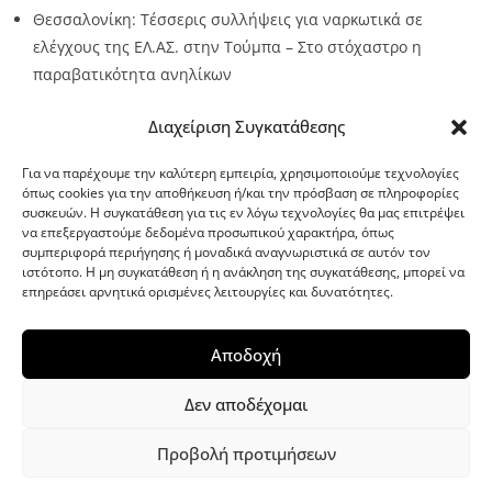
Θεσσαλονίκη: Τέσσερις συλλήψεις για ναρκωτικά σε
ελέγχους της ΕΛ.ΑΣ. στην Τούμπα – Στο στόχαστρο η
παραβατικότητα ανηλίκων
Source:
Metro24.gr
Date: 2026-08-08
By metro24
Διαχείριση Συγκατάθεσης
Για να παρέχουμε την καλύτερη εμπειρία, χρησιμοποιούμε τεχνολογίες
όπως cookies για την αποθήκευση ή/και την πρόσβαση σε πληροφορίες
συσκευών. Η συγκατάθεση για τις εν λόγω τεχνολογίες θα μας επιτρέψει
να επεξεργαστούμε δεδομένα προσωπικού χαρακτήρα, όπως
G-point.gr
συμπεριφορά περιήγησης ή μοναδικά αναγνωριστικά σε αυτόν τον
ιστότοπο. Η μη συγκατάθεση ή η ανάκληση της συγκατάθεσης, μπορεί να
επηρεάσει αρνητικά ορισμένες λειτουργίες και δυνατότητες.
Αποδοχή
Δεν αποδέχομαι
Προβολή προτιμήσεων