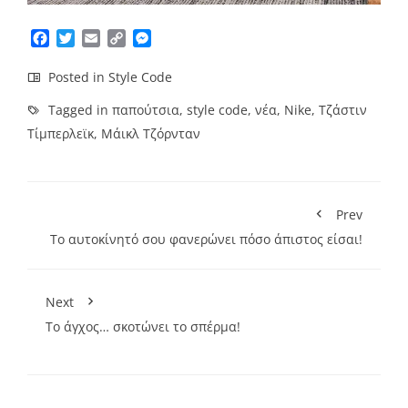
Facebook
Twitter
Email
Copy
Messenger
Link
Posted in
Style Code
Tagged in
παπούτσια
,
style code
,
νέα
,
Nike
,
Τζάστιν
Τίμπερλεϊκ
,
Μάικλ Τζόρνταν
Prev
Το αυτοκίνητό σου φανερώνει πόσο άπιστος είσαι!
Next
Το άγχος… σκοτώνει το σπέρμα!