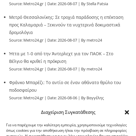
Source:
Metro24.gr
Date: 2026-08-07
By Stella Patsia
Μετρό Θεσσαλονίκης: Σε τροχιά παράδοσης η επέκταση
προς Καλαμαριά – Ξεκινούν τα νυχτερινά δοκιμαστικά
δρομολόγια
Source:
Metro24.gr
Date: 2026-08-07
By metro24
Ήττα με 1-0 από την Άντερλεχτ για τον ΠΑΟΚ – Στο
Βέλγιο θα κριθεί η πρόκριση
Source:
Metro24.gr
Date: 2026-08-07
By metro24
Φράνκο Μπαρέζι: Το αντίο σε έναν αθάνατο θρύλο του
ποδοσφαίρου
Source:
Metro24.gr
Date: 2026-08-06
By Βαγγέλης
Παλληκαράς
Διαχείριση Συγκατάθεσης
Για να παρέχουμε την καλύτερη εμπειρία, χρησιμοποιούμε τεχνολογίες
όπως cookies για την αποθήκευση ή/και την πρόσβαση σε πληροφορίες
συσκευών. Η συγκατάθεση για τις εν λόγω τεχνολογίες θα μας επιτρέψει